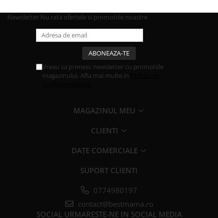
Newsletter
Nu rata ofertele si promotiile noastre
Vreau sa primesc newsletter cu promotiile
magazinului. Afla mai multe in
Politica de
Confidentialitate
MAGAZINUL MEU
CLIENTI
DATE COMERCIALE
SUPORT CLIENTI
0774980197
contact@bestmama.ro
SOCIAL
URMARESTE-NE IN SOCIAL MEDIA