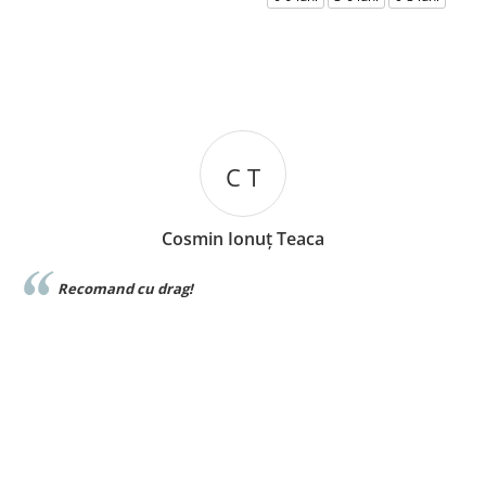
Alb, 56-62 CM
C T
Cosmin Ionuț Teaca
e
Recomand cu drag!