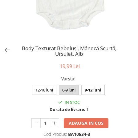
Body Texturat Bebeluși, Mânecă Scurtă,
Ursuleț, Alb
19,99 Lei
Varsta
:
12-18 luni
6-9 luni
9-12 luni
IN STOC
Durata de livrare:
1
ADAUGA IN COS
Cod Produs:
BA10534-3