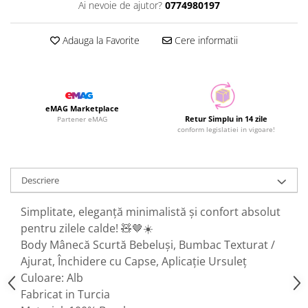
Ai nevoie de ajutor?
0774980197
Adauga la Favorite
Cere informatii
eMAG Marketplace
Retur Simplu in 14 zile
Partener eMAG
conform legislatiei in vigoare!
Descriere
Simplitate, eleganță minimalistă și confort absolut
pentru zilele calde! 🧸🤎☀️
Body Mânecă Scurtă Bebeluși, Bumbac Texturat /
Ajurat, Închidere cu Capse, Aplicație Ursuleț
Culoare: Alb
Fabricat in Turcia