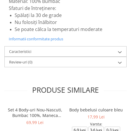
Material: 100% Bumbac
Sfaturi de întreținere:
Spălați la 30 de grade
Nu folosiți înălbitor
Se poate călca la temperaturi moderate
Informatii conformitate produs
Caracteristici
Review-uri
(0)
PRODUSE SIMILARE
Set 4 Body-uri Nou-Nascuti,
Body bebelusi culoare bleu
Bumbac 100%, Maneca
17,99 Lei
Lunga, Esentiale pentru
69,99 Lei
Varsta:
Garderoba Bebelusului,
6-9 luni
3-6 luni
0-3 luni