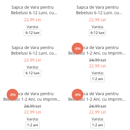
Sapca de Vara pentru
Sapca de Vara pentru
Bebelusi 6-12 Luni, cu
Bebelusi 6-12 Luni, cu
Urechiuse Jucause si Broderie
Urechiuse Jucause si Broderie
22,99 Lei
22,99 Lei
Ursulet, Culoare Bej
Ursulet, Culoare roz
Varsta:
Varsta:
6-12 luni
6-12 luni
Sapca de Vara pentru
Sapca de Vara pentru
-8%
Bebelusi 6-12 Luni, cu
Bebelusi 1-2 Ani, cu Imprimeu
Urechiuse Jucause si Broderie
Dinozaur, Reglabila, Culoare
22,99 Lei
24,99 Lei
Ursulet, Culoare Albastra
Bej
22,99 Lei
Varsta:
Varsta:
6-12 luni
1-2 ani
Sapca de Vara pentru
Sapca de Vara pentru
-8%
-8%
Bebelusi 1-2 Ani, cu Imprimeu
Bebelusi 1-2 Ani, cu Imprimeu
Dinozaur, Reglabila
Dinozaur, Reglabila, Culoare
24,99 Lei
24,99 Lei
Bleu
22,99 Lei
22,99 Lei
Varsta:
Varsta:
1-2 ani
1-2 ani