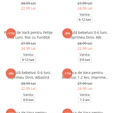
Tip Plasă, Albastră
Fundiță
24,99 Lei
27,99 Lei
22,99 Lei
24,99 Lei
Varsta:
6-12 luni
Pălărie de Vară pentru Fetițe
Palariută bebelusi 0-6 luni,
-11%
-8%
6-12 Luni, Roz cu Fundiță
Imprimeu Dino, Alb
27,99 Lei
24,99 Lei
24,99 Lei
22,99 Lei
Varsta:
Varsta:
6-12 luni
0-6 luni
Palariută bebelusi 0-6 luni,
Sapca de Vara pentru
-8%
-11%
Imprimeu Dino, Albastră
Bebelusi 1-2 Ani, Imprimeu
Spider Hero
24,99 Lei
27,99 Lei
22,99 Lei
24,99 Lei
Varsta:
Varsta:
0-6 luni
1-2 ani
Sapca de Vara pentru
Sapca de Vara pentru