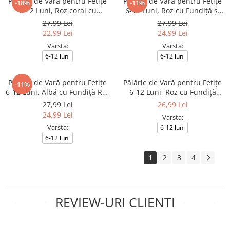
Pălărie de Vară pentru Fetițe
Pălărie de Vară pentru Fetițe
-18%
-11%
6-12 Luni, Roz coral cu
6-12 Luni, Roz cu Fundiță și
Fundiță și Inserții Tip Plasă
Inserții Tip Plasă
27,99 Lei
27,99 Lei
22,99 Lei
24,99 Lei
Varsta:
Varsta:
6-12 luni
6-12 luni
Pălărie de Vară pentru Fetițe
Pălărie de Vară pentru Fetițe
-11%
6-12 Luni, Albă cu Fundiță Roz
6-12 Luni, Roz cu Fundiță
și Inserții Tip Plasă
Decorativă și Elastic de
27,99 Lei
26,99 Lei
Prindere
24,99 Lei
Varsta:
Varsta:
6-12 luni
6-12 luni
1
2
3
4
REVIEW-URI CLIENTI