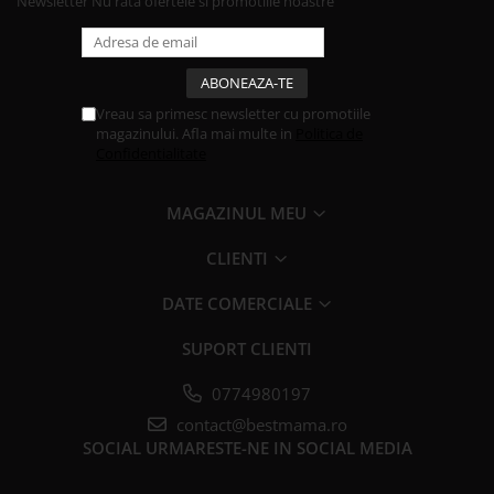
Newsletter
Nu rata ofertele si promotiile noastre
Vreau sa primesc newsletter cu promotiile
magazinului. Afla mai multe in
Politica de
Confidentialitate
MAGAZINUL MEU
CLIENTI
DATE COMERCIALE
SUPORT CLIENTI
0774980197
contact@bestmama.ro
SOCIAL
URMARESTE-NE IN SOCIAL MEDIA