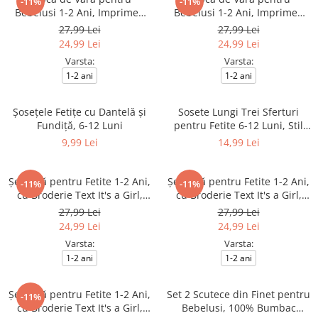
-11%
-11%
Bebelusi 1-2 Ani, Imprimeu
Bebelusi 1-2 Ani, Imprimeu
Spider Hero, Albastră
Spider Hero, Rosie
27,99 Lei
27,99 Lei
24,99 Lei
24,99 Lei
Varsta:
Varsta:
1-2 ani
1-2 ani
Șosețele Fetițe cu Dantelă și
Sosete Lungi Trei Sferturi
Fundiță, 6-12 Luni
pentru Fetite 6-12 Luni, Stil
Dres Dantelat, cu Fundita
9,99 Lei
14,99 Lei
Eleganta
Șepcuță pentru Fetite 1-2 Ani,
Șepcuță pentru Fetite 1-2 Ani,
-11%
-11%
cu Broderie Text It's a Girl,
cu Broderie Text It's a Girl,
Culoare Alb
Culoare Roz
27,99 Lei
27,99 Lei
24,99 Lei
24,99 Lei
Varsta:
Varsta:
1-2 ani
1-2 ani
Șepcuță pentru Fetite 1-2 Ani,
Set 2 Scutece din Finet pentru
-11%
cu Broderie Text It's a Girl,
Bebelusi, 100% Bumbac