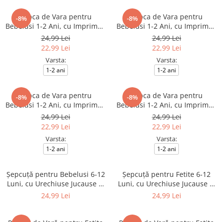
Sapca de Vara pentru
Sapca de Vara pentru
-8%
-8%
Bebelusi 1-2 Ani, cu Imprimeu
Bebelusi 1-2 Ani, cu Imprimeu
Dinozaur, Reglabila, Culoare
Girafa in Masina, Reglabila
24,99 Lei
24,99 Lei
Vernil
22,99 Lei
22,99 Lei
Varsta:
Varsta:
1-2 ani
1-2 ani
Sapca de Vara pentru
Sapca de Vara pentru
-8%
-8%
Bebelusi 1-2 Ani, cu Imprimeu
Bebelusi 1-2 Ani, cu Imprimeu
Girafa in Masina, Reglabila,
Girafa in Masina, Reglabila,
24,99 Lei
24,99 Lei
Culoare Roz Pudrat
Culoare Galben
22,99 Lei
22,99 Lei
Varsta:
Varsta:
1-2 ani
1-2 ani
Șepcuță pentru Bebelusi 6-12
Șepcuță pentru Fetite 6-12
Luni, cu Urechiuse Jucause si
Luni, cu Urechiuse Jucause si
Cozoroc in Carouri, Broderie
Cozoroc in Carouri, Broderie
24,99 Lei
24,99 Lei
Baby
Baby