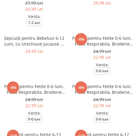
Culoare Roz Fucsia
Moale, Multifunctionale Roz si
27,99 Lei
29,98 Lei
Verde, 70x75cm
24,99 Lei
Varsta:
1-2 ani
Șepcuță pentru Bebelusi 6-12
Palarie pentru Fetite 0-6 luni,
-8%
Luni, cu Urechiuse Jucause si
Plasa Respirabila, Broderie
Cozoroc in Carouri, Broderie
Fundite, Elastic de Fixare,
24,99 Lei
24,99 Lei
Baby , Bej
Culoare Alb
22,99 Lei
Varsta:
0-6 luni
Palarie pentru Fetite 0-6 luni,
Palarie pentru Fetite 0-6 luni,
-8%
-8%
Plasa Respirabila, Broderie
Plasa Respirabila, Broderie
Fundite, Elastic de Fixare,
Fundite, Elastic de Fixare,
24,99 Lei
24,99 Lei
Culoare Roz
Culoare Roz Aprins
22,99 Lei
22,99 Lei
Varsta:
Varsta:
0-6 luni
0-6 luni
Șepcuță pentru Fetite 6-12
Șepcuță pentru Fetite 6-12
-11%
-11%