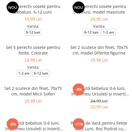
Set 4 perechi sosete pentru
Set 5 perechi sosete pentru
NOU
NOU
bebelusi. 6-12 Luni
bebelusi, model masinute
19,99 Lei
24,90 Lei
Varsta:
Varsta:
6-12 luni
6-12 luni
1-2 ani
Set 5 perechi sosete pentru
Set 2 scutece din finet, 70x75
fetite, Colorate
cm, model Diferite figurine
24,99 Lei
29,98 Lei
Varsta:
1-2 ani
6-12 luni
Set 2 scutece din finet, 70x75
Palariută bebelusi 0-6 luni,
-8%
cm, model Micii Șoferi
Imprimeu Ursuleți și Inserții
Tip Plasă, Alb
29,98 Lei
24,99 Lei
22,99 Lei
Palariută bebelusi 0-6 luni,
Pălărie de Vară pentru Fetițe
-8%
-11%
Imprimeu Ursuleți și Inserții
6-12 Luni, Roz Pudrat cu