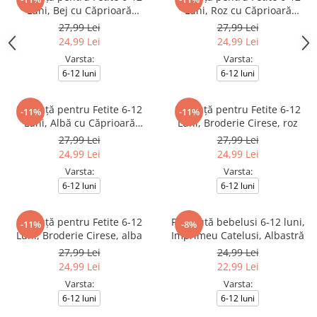
Luni, Bej cu Căprioară
Luni, Roz cu Căprioară
Simpatică
Simpatică
27,99 Lei
27,99 Lei
24,99 Lei
24,99 Lei
Varsta:
Varsta:
6-12 luni
6-12 luni
Șepcuță pentru Fetite 6-12
Șepcuță pentru Fetite 6-12
-11%
-11%
Luni, Albă cu Căprioară
Luni, Broderie Cirese, roz
Simpatică și Detalii Roz
27,99 Lei
27,99 Lei
24,99 Lei
24,99 Lei
Varsta:
Varsta:
6-12 luni
6-12 luni
Șepcuță pentru Fetite 6-12
Palariută bebelusi 6-12 luni,
-11%
-8%
Luni, Broderie Cirese, alba
Imprimeu Catelusi, Albastră
27,99 Lei
24,99 Lei
24,99 Lei
22,99 Lei
Varsta:
Varsta:
6-12 luni
6-12 luni