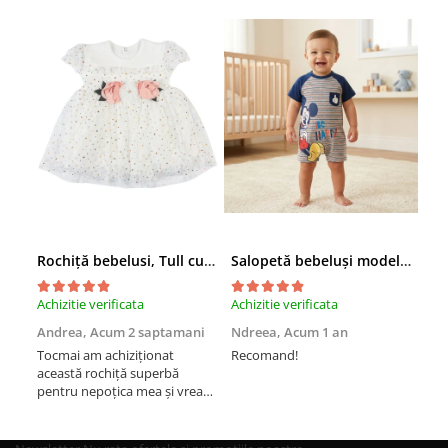
Rochiță bebelusi, Tull cu Sclipici Auriu, Aplicații Florale 3D în Talie
Salopetă bebeluși model cu Mickey Mouse
Achizitie verificata
Achizitie verificata
Achi
Andrea,
Acum 2 saptamani
Ndreea,
Acum 1 an
And
Tocmai am achiziționat
Recomand!
Rec
această rochiță superbă
pentru nepoțica mea și vreau
să vă zic ca este super mișto.
Recomand cu drag