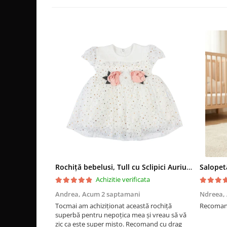
Rochiță bebelusi, Tull cu Sclipici Auriu, Aplicații Florale 3D în Talie
Achizitie verificata
Andrea,
Acum 2 saptamani
Ndreea,
Tocmai am achiziționat această rochiță
Recoman
superbă pentru nepoțica mea și vreau să vă
zic ca este super mișto. Recomand cu drag