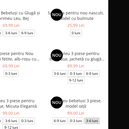
Bebeluşi cu Glugă şi
Salopeta pentru nou nascuti,
NOU
rimeu Leu, Bej
model cu bulinute
69,99 Lei
25,99 Lei
i
3-6 luni
6-9 luni
0 luni
 piese pentru Nou
Compleu 3 piese pentru
NOU
 fetite, alb-roșu cu
bebelușe, jachetă cu glugă,
inimioare
roz
69,99 Lei
89,99 Lei
0-3 luni
3-6 luni
0-3 luni
6-9 luni
9-12 luni
eu 3 piese pentru
Compleu bebelusi 3 piese,
NOU
e, Micuta Elegantă
model oiță
99,00 Lei
89,00 Lei
i
3-6 luni
0-3 luni
6-9 luni
0-3 luni
3-6 luni
9-12 luni