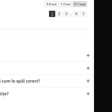
a Bebelusului, Alb,
3-6 luni
1-3 luni
0-1 luna
56-62 CM
1
2
3
9
...
 cum le spăl corect?
tițe?