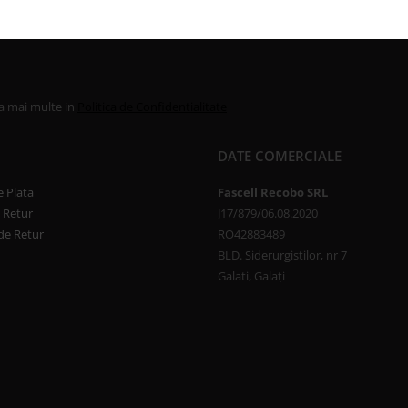
la mai multe in
Politica de Confidentialitate
DATE COMERCIALE
 Plata
Fascell Recobo SRL
e Retur
J17/879/06.08.2020
de Retur
RO42883489
BLD. Siderurgistilor, nr 7
Galati, Galați