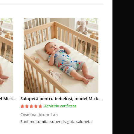
Salopetă pentru bebeluși, model Mickey Mouse
Salopetă pentru bebeluși, model Mickey Mouse
Achizitie verificata
Ac
Cosmina,
Acum 1 an
Adela,
Acum 1 
Sunt multumita, super draguta salopeta!
Este un produs