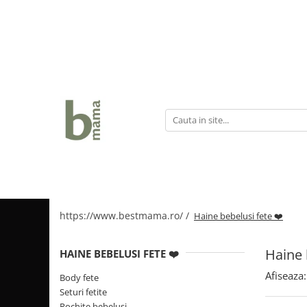
Haine bebelusi fete ❤️
Haine bebelusi baieti ❤️
Camera bebelusului
Body fete
Body baieti
Articole hranire bebelusi
Seturi fetite
Compleuri bebelusi baieti
Lenjerii Pat
Rochite bebelusi
Pantalonasi baietei
Marsupii si Portbebe
Pantalonasi fetite
Salopete bebelusi baieti
Paturici bebelus
Salopete bebelusi fete
Prosoape si halate de baie
Sepci si caciuli copii
Sosete si botosei
https://www.bestmama.ro/ /
Haine bebelusi fete ❤️
Haine 
HAINE BEBELUSI FETE ❤️
Afiseaza:
Body fete
Seturi fetite
Rochite bebelusi