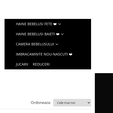
HAINE BEBELUSI FETE ❤️
HAINE BEBELUSI BAIETI ❤️
CAMERA BEBELUSULUI
IMBRACAMINTE NOU-NASCUTI ❤️
JUCARII
REDUCERI
Ordoneaza: