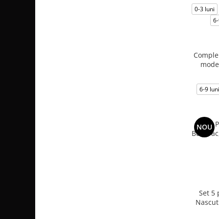
0-3 luni
6-
Compleu
model
6-9 lun
Set 3 
NOU
Bumbac,
Ve
Set 5
Nascuti