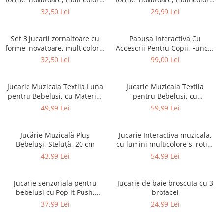
+ 3 luni
+ 3 luni
32,50 Lei
29,99 Lei
Set 3 jucarii zornaitoare cu
Papusa Interactiva Cu
forme inovatoare, multicolore,
Accesorii Pentru Copii, Functii
+ 3 luni
Si Set De Ingrijire, 12 Luni+
32,50 Lei
99,00 Lei
Jucarie Muzicala Textila Luna
Jucarie Muzicala Textila
pentru Bebelusi, cu Material
pentru Bebelusi, cu
Moale si Sunete Blande
Agatatoare, 0 Luni+
49,99 Lei
59,99 Lei
Jucărie Muzicală Pluș
Jucarie Interactiva muzicala,
Bebeluși, Steluță, 20 cm
cu lumini multicolore si rotire
360° , Printesa Dansatoare,
43,99 Lei
54,99 Lei
21.5x13.5 cm, 3+ ani
Jucarie senzoriala pentru
Jucarie de baie broscuta cu 3
bebelusi cu Pop it Push,
brotacei
model Testoasa
37,99 Lei
24,99 Lei