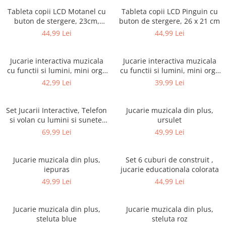
Tableta copii LCD Motanel cu
Tableta copii LCD Pinguin cu
buton de stergere, 23cm,
buton de stergere, 26 x 21 cm
Albastru
44,99 Lei
44,99 Lei
Jucarie interactiva muzicala
Jucarie interactiva muzicala
cu functii si lumini, mini orga
cu functii si lumini, mini orga
Elefant
Omida, 12 luni+
42,99 Lei
39,99 Lei
Set Jucarii Interactive, Telefon
Jucarie muzicala din plus,
si volan cu lumini si sunete,
ursulet
+12 luni
69,99 Lei
49,99 Lei
Jucarie muzicala din plus,
Set 6 cuburi de construit ,
iepuras
jucarie educationala colorata
49,99 Lei
44,99 Lei
Jucarie muzicala din plus,
Jucarie muzicala din plus,
steluta blue
steluta roz