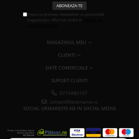
Vreau sa primesc newsletter cu promotiile
magazinului. Afla mai multe in
Politica de
Confidentialitate
MAGAZINUL MEU
CLIENTI
DATE COMERCIALE
SUPORT CLIENTI
0774980197
contact@bestmama.ro
SOCIAL
URMARESTE-NE IN SOCIAL MEDIA