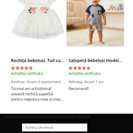
Rochiță bebelusi, Tull cu Sclipici Auriu, Aplicații Florale 3D în Talie
Salopetă bebeluși model cu Mickey Mouse
Achizitie verificata
Achizitie verificata
Achi
Andrea,
Acum 2 saptamani
Ndreea,
Acum 1 an
And
Tocmai am achiziționat
Recomand!
Rec
această rochiță superbă
pentru nepoțica mea și vreau
să vă zic ca este super mișto.
Recomand cu drag
Newsletter
Nu rata ofertele si promotiile noastre