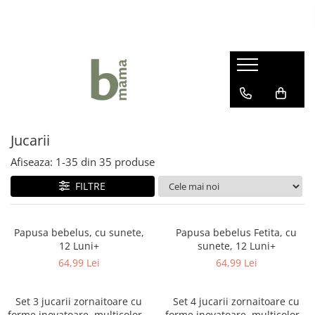
Haine bebelusi fete ❤️
Haine bebelusi baieti ❤️
Camera bebelusului
Body fete
Body baieti
Articole hranire bebelusi
Seturi fetite
Compleuri bebelusi baieti
Lenjerii Pat
Rochite bebelusi
Pantalonasi baietei
Marsupii si Portbebe
Jucarii
Pantalonasi fetite
Salopete bebelusi baieti
Paturici bebelus
Afiseaza:
1-
35
din
35
produse
Salopete bebelusi fete
Prosoape si halate de baie
Sepci si caciuli copii
FILTRE
Sosete si botosei
Papusa bebelus, cu sunete,
Papusa bebelus Fetita, cu
12 Luni+
sunete, 12 Luni+
64,99 Lei
64,99 Lei
Set 3 jucarii zornaitoare cu
Set 4 jucarii zornaitoare cu
forme inovatoare, multicolore,
forme inovatoare, multicolore,