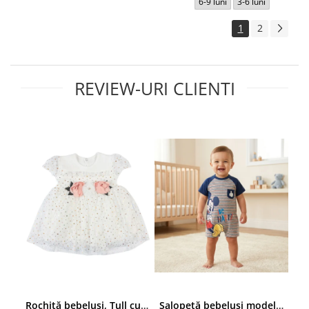
6-9 luni
3-6 luni
1
2
REVIEW-URI CLIENTI
Rochiță bebelusi, Tull cu Sclipici Auriu, Aplicații Florale 3D în Talie
Salopetă bebeluși model cu Mickey Mouse