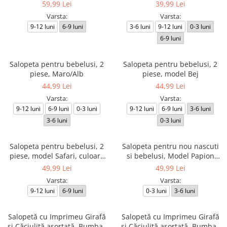
albastru
59,99 Lei
39,99 Lei
Varsta:
Varsta:
9-12 luni
6-9 luni
3-6 luni
9-12 luni
0-3 luni
6-9 luni
Salopeta pentru bebelusi, 2
Salopeta pentru bebelusi, 2
piese, Maro/Alb
piese, model Bej
44,99 Lei
44,99 Lei
Varsta:
Varsta:
9-12 luni
6-9 luni
0-3 luni
9-12 luni
6-9 luni
3-6 luni
3-6 luni
0-3 luni
Salopeta pentru bebelusi, 2
Salopeta pentru nou nascuti
piese, model Safari, culoare
si bebelusi, Model Papion
albastru
detasabil
49,99 Lei
49,99 Lei
Varsta:
Varsta:
9-12 luni
6-9 luni
0-3 luni
3-6 luni
Salopetă cu Imprimeu Girafă
Salopetă cu Imprimeu Girafă
și Căciuliță asortată, Bumbac
și Căciuliță asortată, Bumbac