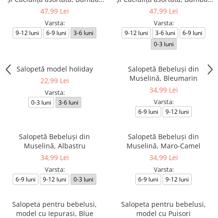
Bej
Alb
47,99 Lei
47,99 Lei
Varsta:
Varsta:
9-12 luni
6-9 luni
3-6 luni
9-12 luni
3-6 luni
6-9 luni
0-3 luni
Salopetă model holiday
Salopetă Bebeluşi din
Muselină, Bleumarin
22,99 Lei
34,99 Lei
Varsta:
Varsta:
0-3 luni
3-6 luni
6-9 luni
9-12 luni
Salopetă Bebeluşi din
Salopetă Bebeluşi din
Muselină, Albastru
Muselină, Maro-Camel
34,99 Lei
34,99 Lei
Varsta:
Varsta:
6-9 luni
9-12 luni
0-3 luni
6-9 luni
9-12 luni
Salopeta pentru bebelusi,
Salopeta pentru bebelusi,
model cu Iepurasi, Blue
model cu Puisori