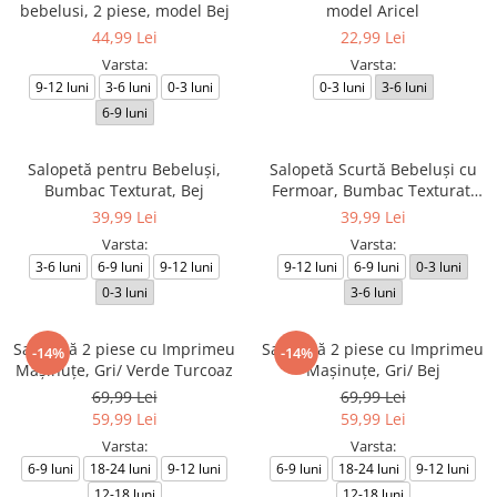
bebelusi, 2 piese, model Bej
model Aricel
44,99 Lei
22,99 Lei
Varsta:
Varsta:
9-12 luni
3-6 luni
0-3 luni
0-3 luni
3-6 luni
6-9 luni
Salopetă pentru Bebeluși,
Salopetă Scurtă Bebeluși cu
Bumbac Texturat, Bej
Fermoar, Bumbac Texturat,
Albastru indigo
39,99 Lei
39,99 Lei
Varsta:
Varsta:
3-6 luni
6-9 luni
9-12 luni
9-12 luni
6-9 luni
0-3 luni
0-3 luni
3-6 luni
Salopetă 2 piese cu Imprimeu
Salopetă 2 piese cu Imprimeu
-14%
-14%
Mașinuțe, Gri/ Verde Turcoaz
Mașinuțe, Gri/ Bej
69,99 Lei
69,99 Lei
59,99 Lei
59,99 Lei
Varsta:
Varsta:
6-9 luni
18-24 luni
9-12 luni
6-9 luni
18-24 luni
9-12 luni
12-18 luni
12-18 luni