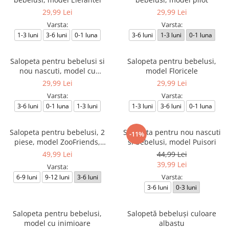
29,99 Lei
29,99 Lei
Varsta:
Varsta:
1-3 luni
3-6 luni
0-1 luna
3-6 luni
1-3 luni
0-1 luna
Salopeta pentru bebelusi si
Salopeta pentru bebelusi,
nou nascuti, model cu
model Floricele
Ursuleti
29,99 Lei
29,99 Lei
Varsta:
Varsta:
3-6 luni
0-1 luna
1-3 luni
1-3 luni
3-6 luni
0-1 luna
Salopeta pentru bebelusi, 2
Salopeta pentru nou nascuti
-11%
piese, model ZooFriends,
si bebelusi, model Puisori
culoare albastru
49,99 Lei
44,99 Lei
39,99 Lei
Varsta:
Varsta:
6-9 luni
9-12 luni
3-6 luni
3-6 luni
0-3 luni
Salopeta pentru bebelusi,
Salopetă bebeluși culoare
model cu inimioare
albastu