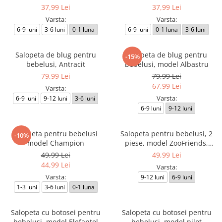
37,99 Lei
37,99 Lei
Varsta:
Varsta:
6-9 luni
3-6 luni
0-1 luna
6-9 luni
0-1 luna
3-6 luni
Salopeta de blug pentru
Salopeta de blug pentru
-15%
bebelusi, Antracit
bebelusi, model Albastru
79,99 Lei
79,99 Lei
67,99 Lei
Varsta:
Varsta:
6-9 luni
9-12 luni
3-6 luni
6-9 luni
9-12 luni
Salopeta pentru bebelusi
Salopeta pentru bebelusi, 2
-10%
model Champion
piese, model ZooFriends,
galben
49,99 Lei
49,99 Lei
44,99 Lei
Varsta:
Varsta:
9-12 luni
6-9 luni
1-3 luni
3-6 luni
0-1 luna
Salopeta cu botosei pentru
Salopeta cu botosei pentru
bebelusi, model Elefantel
bebelusi, model pilot