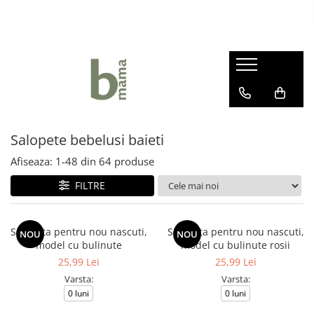
Haine bebelusi fete ❤️
Haine bebelusi baieti ❤️
Camera bebelusului
Body fete
Body baieti
Articole hranire bebelusi
Seturi fetite
Compleuri bebelusi baieti
Lenjerii Pat
Rochite bebelusi
Pantalonasi baietei
Marsupii si Portbebe
Salopete bebelusi baieti
Pantalonasi fetite
Salopete bebelusi baieti
Paturici bebelus
Afiseaza:
1-
48
din
64
produse
Salopete bebelusi fete
Prosoape si halate de baie
Sepci si caciuli copii
FILTRE
Sosete si botosei
Salopeta pentru nou nascuti,
Salopeta pentru nou nascuti,
NOU
NOU
model cu bulinute
model cu bulinute rosii
25,99 Lei
25,99 Lei
Varsta:
Varsta:
0 luni
0 luni