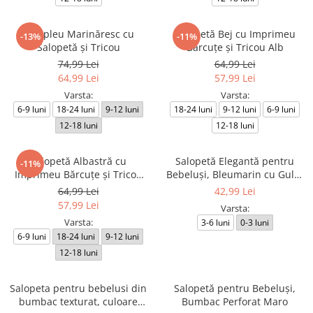
Compleu Marinăresc cu
Salopetă Bej cu Imprimeu
-13%
-11%
Salopetă și Tricou
Bărcuțe și Tricou Alb
74,99 Lei
64,99 Lei
64,99 Lei
57,99 Lei
Varsta:
Varsta:
6-9 luni
18-24 luni
9-12 luni
18-24 luni
9-12 luni
6-9 luni
12-18 luni
12-18 luni
Salopetă Albastră cu
Salopetă Elegantă pentru
-11%
Imprimeu Bărcuțe și Tricou
Bebeluși, Bleumarin cu Guler
Alb
Alb Contrastant
64,99 Lei
42,99 Lei
57,99 Lei
Varsta:
Varsta:
3-6 luni
0-3 luni
6-9 luni
18-24 luni
9-12 luni
12-18 luni
Salopeta pentru bebelusi din
Salopetă pentru Bebeluși,
bumbac texturat, culoare
Bumbac Perforat Maro