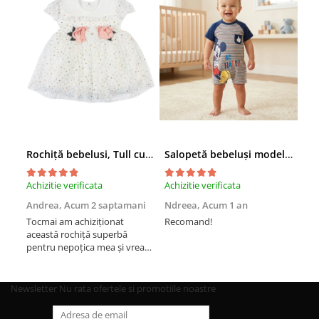
Rochiță bebelusi, Tull cu Sclipici Auriu, Aplicații Florale 3D în Talie
Salopetă bebeluși model cu Mickey Mouse
Achizitie verificata
Achizitie verificata
Achi
Andrea,
Acum 2 saptamani
Ndreea,
Acum 1 an
And
Tocmai am achiziționat
Recomand!
Rec
această rochiță superbă
pentru nepoțica mea și vreau
să vă zic ca este super mișto.
Recomand cu drag
Newsletter
Nu rata ofertele si promotiile noastre