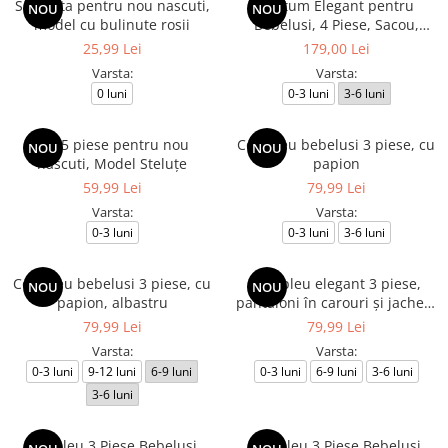
Salopeta pentru nou nascuti,
Costum Elegant pentru
NOU
NOU
model cu bulinute rosii
Bebelusi, 4 Piese, Sacou,
Pantaloni, Camasa Alba si
25,99 Lei
179,00 Lei
Papion, Culoare Verde
Varsta:
Varsta:
Deschis
0 luni
0-3 luni
3-6 luni
Set 5 piese pentru nou
Compleu bebelusi 3 piese, cu
NOU
NOU
nascuti, Model Steluțe
papion
59,99 Lei
79,99 Lei
Varsta:
Varsta:
0-3 luni
0-3 luni
3-6 luni
Compleu bebelusi 3 piese, cu
Compleu elegant 3 piese,
NOU
NOU
papion, albastru
pantaloni în carouri și jachetă
cu papion, albastru
79,99 Lei
79,99 Lei
Varsta:
Varsta:
0-3 luni
9-12 luni
6-9 luni
0-3 luni
6-9 luni
3-6 luni
3-6 luni
Compleu 3 Piese Bebeluși,
Compleu 3 Piese Bebeluși,