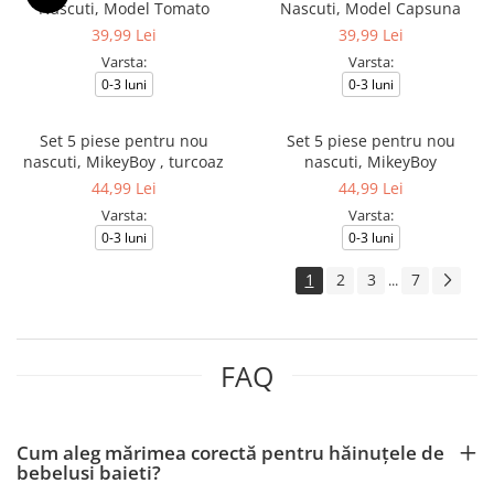
Nascuti, Model Tomato
Nascuti, Model Capsuna
39,99 Lei
39,99 Lei
Varsta:
Varsta:
0-3 luni
0-3 luni
Set 5 piese pentru nou
Set 5 piese pentru nou
nascuti, MikeyBoy , turcoaz
nascuti, MikeyBoy
44,99 Lei
44,99 Lei
Varsta:
Varsta:
0-3 luni
0-3 luni
1
2
3
7
...
FAQ
Cum aleg mărimea corectă pentru hăinuțele de
bebelusi baieti?