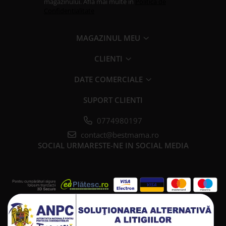
magazinului. Afla mai multe in
Politica de
Confidentialitate
MAGAZINUL MEU
CLIENTI
DATE COMERCIALE
SUPORT CLIENTI
0774980197
contact@bestmama.ro
SOCIAL
URMARESTE-NE IN SOCIAL MEDIA