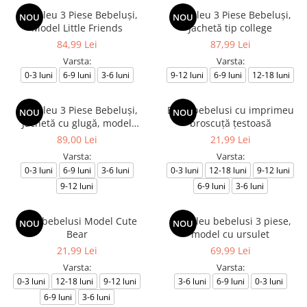
Compleu 3 Piese Bebeluși,
Compleu 3 Piese Bebeluși,
NOU
NOU
Model Little Friends
Jachetă tip college
84,99 Lei
87,99 Lei
Varsta:
Varsta:
0-3 luni
6-9 luni
3-6 luni
9-12 luni
6-9 luni
12-18 luni
Compleu 3 Piese Bebeluși,
Body bebelusi cu imprimeu
NOU
NOU
Jachetă cu glugă, model
broscuță țestoasă
ursuleți
89,00 Lei
21,99 Lei
Varsta:
Varsta:
0-3 luni
6-9 luni
3-6 luni
0-3 luni
12-18 luni
9-12 luni
9-12 luni
6-9 luni
3-6 luni
Body bebelusi Model Cute
Compleu bebelusi 3 piese,
NOU
NOU
Bear
model cu ursulet
21,99 Lei
69,99 Lei
Varsta:
Varsta:
0-3 luni
12-18 luni
9-12 luni
3-6 luni
6-9 luni
0-3 luni
6-9 luni
3-6 luni