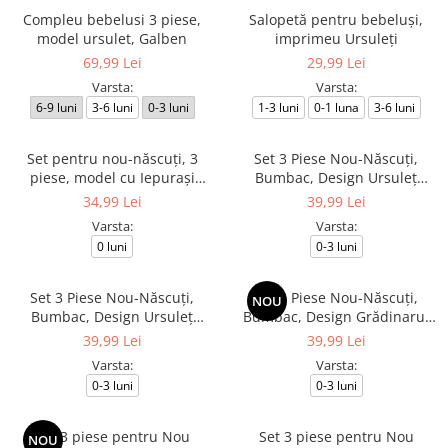
Compleu bebelusi 3 piese,
Salopetă pentru bebeluși,
model ursulet, Galben
imprimeu Ursuleți
69,99 Lei
29,99 Lei
Varsta:
Varsta:
6-9 luni
3-6 luni
0-3 luni
1-3 luni
0-1 luna
3-6 luni
Set pentru nou-născuți, 3
Set 3 Piese Nou-Născuți,
piese, model cu Iepurași
Bumbac, Design Ursuleț
Jucăuși
Explorator
34,99 Lei
39,99 Lei
Varsta:
Varsta:
0 luni
0-3 luni
Set 3 Piese Nou-Născuți,
Set 3 Piese Nou-Născuți,
NOU
Bumbac, Design Ursuleț
Bumbac, Design Grădinarul
Explorator
Vesel și Cățeluși
39,99 Lei
39,99 Lei
Varsta:
Varsta:
0-3 luni
0-3 luni
Set 3 piese pentru Nou
Set 3 piese pentru Nou
NOU