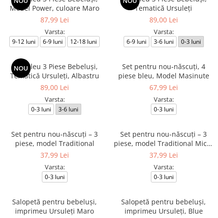
NOU
NOU
Model Power, culoare Maro
Tematică Ursuleți
87,99 Lei
89,00 Lei
Varsta:
Varsta:
9-12 luni
6-9 luni
12-18 luni
6-9 luni
3-6 luni
0-3 luni
Compleu 3 Piese Bebeluși,
Set pentru nou-născuți, 4
NOU
Tematică Ursuleți, Albastru
piese bleu, Model Masinute
89,00 Lei
67,99 Lei
Varsta:
Varsta:
0-3 luni
3-6 luni
0-3 luni
Set pentru nou-născuți – 3
Set pentru nou-născuți – 3
piese, model Traditional
piese, model Traditional Micul
Românaș
37,99 Lei
37,99 Lei
Varsta:
Varsta:
0-3 luni
0-3 luni
Salopetă pentru bebeluși,
Salopetă pentru bebeluși,
imprimeu Ursuleți Maro
imprimeu Ursuleți, Blue