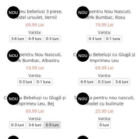
Compleu bebelusi 3 piese,
Body pentru Nou Nascuti,
NOU
NOU
model ursulet, Vernil
100% Bumbac, Rosu
69,99 Lei
19,99 Lei
Varsta:
Varsta:
3-6 luni
6-9 luni
0-3 luni
0-3 luni
0-1 luna
Body pentru Nou Nascuti,
Compleu Bebeluşi cu Glugă şi
NOU
NOU
100% Bumbac, Albastru
Imprimeu Leu
19,99 Lei
69,99 Lei
Varsta:
Varsta:
0-3 luni
0-1 luna
6-9 luni
0-3 luni
3-6 luni
Compleu Bebeluşi cu Glugă şi
Salopeta pentru nou nascuti,
NOU
NOU
Imprimeu Leu, Bej
model cu bulinute
69,99 Lei
25,99 Lei
Varsta:
Varsta:
0-3 luni
3-6 luni
6-9 luni
0 luni