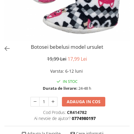
Botosei bebelusi model ursulet
19,99 Lei
17,99 Lei
Varsta
:
6-12 luni
IN STOC
Durata de livrare:
24-48 h
ADAUGA IN COS
Cod Produs:
CR414782
Ai nevoie de ajutor?
0774980197
Adauga la Favorite
Cere informatii