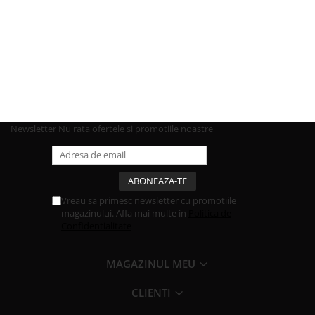
Newsletter
Nu rata ofertele si promotiile noastre
Vreau sa primesc newsletter cu promotiile
magazinului. Afla mai multe in
Politica de
Confidentialitate
MAGAZINUL MEU
CLIENTI