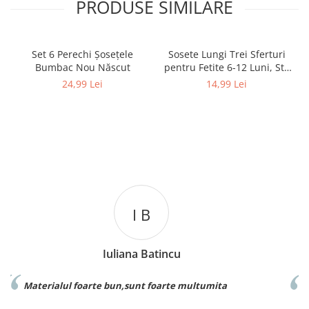
PRODUSE SIMILARE
Set 6 Perechi Şosețele
Sosete Lungi Trei Sferturi
Bumbac Nou Născut
pentru Fetite 6-12 Luni, Stil
Dres Dantelat, cu Fundita
24,99 Lei
14,99 Lei
Eleganta
 B
C L
 Batincu
Catalina L
t foarte multumita
Foarte buna calitate exact ca