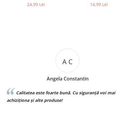
Dres Dantelat, cu Fundita
24,99 Lei
14,99 Lei
Eleganta
A C
Angela Constantin
Calitatea este foarte bună. Cu siguranță voi mai
l
achiziționa și alte produse!
p