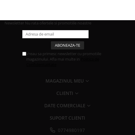
Newsletter
Nu rata ofertele si promotiile noastre
Vreau sa primesc newsletter cu promotiile
magazinului. Afla mai multe in
Politica de
Confidentialitate
MAGAZINUL MEU
CLIENTI
DATE COMERCIALE
SUPORT CLIENTI
0774980197