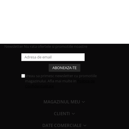
Newsletter
Nu rata ofertele si promotiile noastre
Vreau sa primesc newsletter cu promotiile
magazinului. Afla mai multe in
Politica de
Confidentialitate
MAGAZINUL MEU
CLIENTI
DATE COMERCIALE