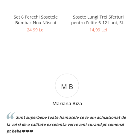
Set 6 Perechi Şosețele
Sosete Lungi Trei Sferturi
Bumbac Nou Născut
pentru Fetite 6-12 Luni, Stil
Dres Dantelat, cu Fundita
24,99 Lei
14,99 Lei
Eleganta
M B
Mariana Biza
Sunt superbebe toate hainutele ce le am achizitionat de
la voi si de o calitate excelenta voi reveni curand pt comenzi
pt bebe❤️❤️❤️