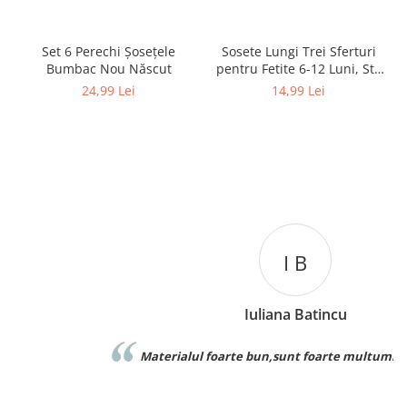
Set 6 Perechi Şosețele
Sosete Lungi Trei Sferturi
Bumbac Nou Născut
pentru Fetite 6-12 Luni, Stil
Dres Dantelat, cu Fundita
24,99 Lei
14,99 Lei
Eleganta
I B
Iuliana Batincu
Materialul foarte bun,sunt foarte multumita