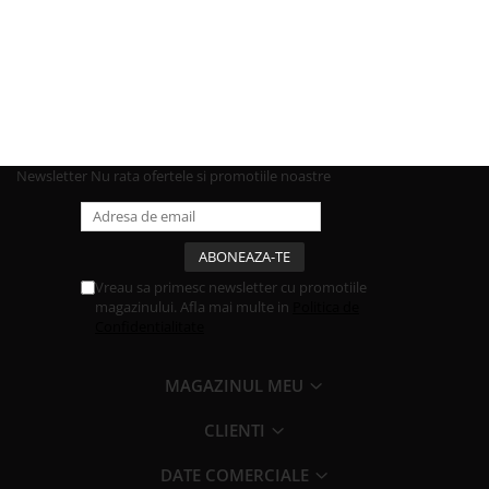
Newsletter
Nu rata ofertele si promotiile noastre
Vreau sa primesc newsletter cu promotiile
magazinului. Afla mai multe in
Politica de
Confidentialitate
MAGAZINUL MEU
CLIENTI
DATE COMERCIALE