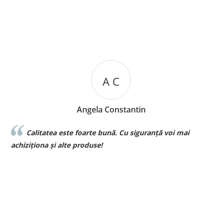
A C
Angela Constantin
Calitatea este foarte bună. Cu siguranță voi mai
l
achiziționa și alte produse!
p