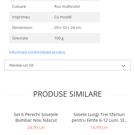
Culoare
Roz multicolor
Imprimeu
Cu model
Dimensiuni
29 x 10 x 24 cm
Greutate
100 g
Informatii conformitate produs
Review-uri
(0)
PRODUSE SIMILARE
Set 6 Perechi Şosețele
Sosete Lungi Trei Sferturi
Bumbac Nou Născut
pentru Fetite 6-12 Luni, Stil
Dres Dantelat, cu Fundita
24,99 Lei
14,99 Lei
Eleganta