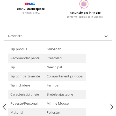
eMAG Marketplace
Retur Simplu in 14 zile
Partener eMAG
conform legislatiei in vigoare!
Descriere
Tip produs
Ghiozdan
Recomandat pentru
Prescolari
Tip
Neechipat
Tip compartimente
Compartiment principal
Tip inchidere
Fermoar
Caracteristici cheie
Bretele ajustabile
Poveste/Personaj
Minnie Mouse
Material
Poliester