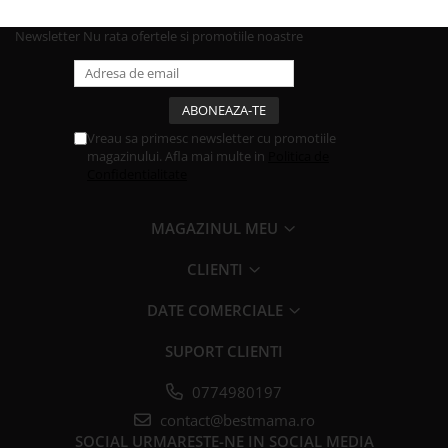
Newsletter
Nu rata ofertele si promotiile noastre
Vreau sa primesc newsletter cu promotiile
magazinului. Afla mai multe in
Politica de
Confidentialitate
MAGAZINUL MEU
CLIENTI
DATE COMERCIALE
SUPORT CLIENTI
0774980197
contact@bestmama.ro
SOCIAL
URMARESTE-NE IN SOCIAL MEDIA