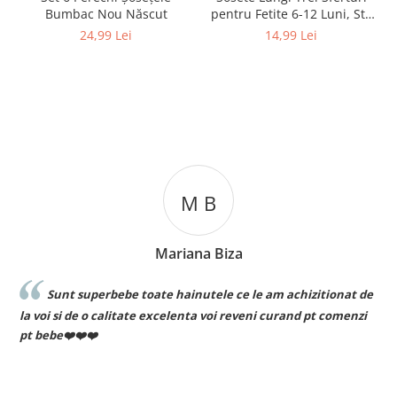
Bumbac Nou Născut
pentru Fetite 6-12 Luni, Stil
Dres Dantelat, cu Fundita
24,99 Lei
14,99 Lei
Eleganta
M B
Mariana Biza
Sunt superbebe toate hainutele ce le am achizitionat de
la voi si de o calitate excelenta voi reveni curand pt comenzi
pt bebe❤️❤️❤️