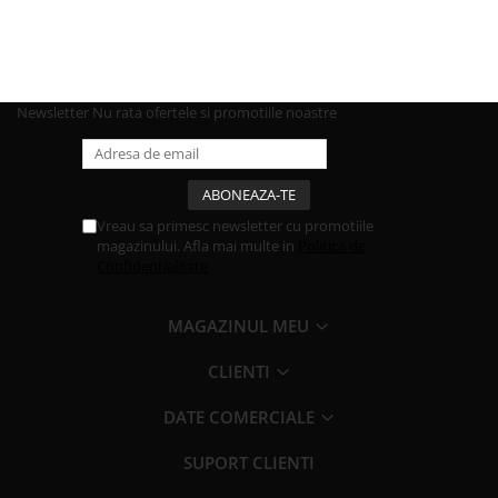
Newsletter
Nu rata ofertele si promotiile noastre
Vreau sa primesc newsletter cu promotiile
magazinului. Afla mai multe in
Politica de
Confidentialitate
MAGAZINUL MEU
CLIENTI
DATE COMERCIALE
SUPORT CLIENTI