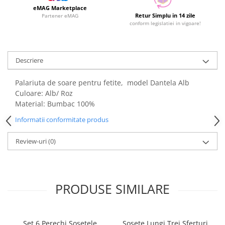
eMAG Marketplace
Retur Simplu in 14 zile
Partener eMAG
conform legislatiei in vigoare!
Descriere
Palariuta de soare pentru fetite, model Dantela Alb
Culoare: Alb/ Roz
Material: Bumbac 100%
Informatii conformitate produs
Review-uri
(0)
PRODUSE SIMILARE
Set 6 Perechi Şosețele
Sosete Lungi Trei Sferturi