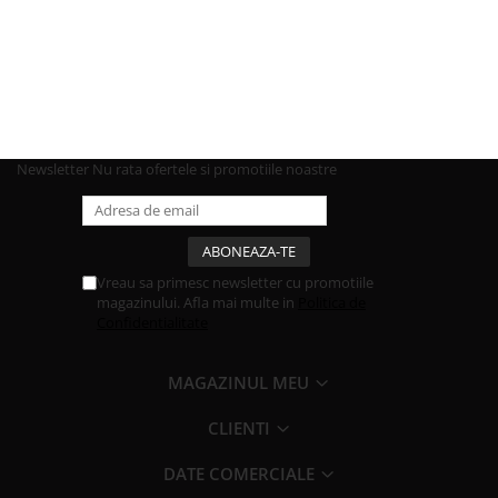
Newsletter
Nu rata ofertele si promotiile noastre
Vreau sa primesc newsletter cu promotiile
magazinului. Afla mai multe in
Politica de
Confidentialitate
MAGAZINUL MEU
CLIENTI
DATE COMERCIALE