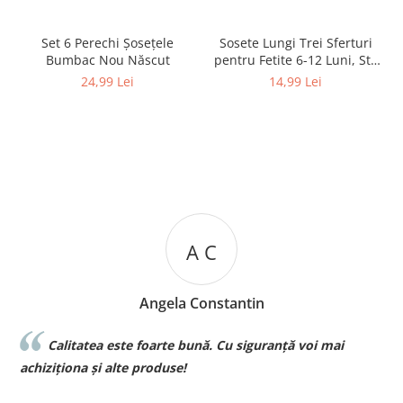
Set 6 Perechi Şosețele
Sosete Lungi Trei Sferturi
Bumbac Nou Născut
pentru Fetite 6-12 Luni, Stil
Dres Dantelat, cu Fundita
24,99 Lei
14,99 Lei
Eleganta
A C
Angela Constantin
Calitatea este foarte bună. Cu siguranță voi mai
l
achiziționa și alte produse!
p