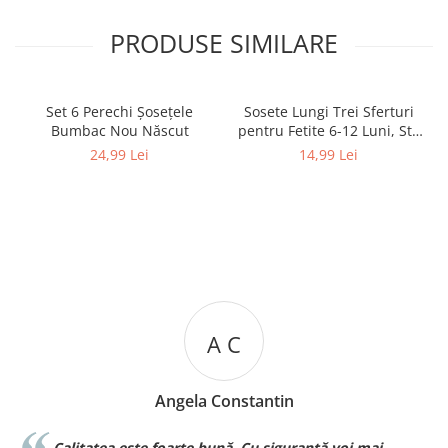
PRODUSE SIMILARE
Set 6 Perechi Şosețele
Sosete Lungi Trei Sferturi
Bumbac Nou Născut
pentru Fetite 6-12 Luni, Stil
Dres Dantelat, cu Fundita
24,99 Lei
14,99 Lei
Eleganta
A C
Angela Constantin
Calitatea este foarte bună. Cu siguranță voi mai