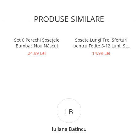
PRODUSE SIMILARE
Set 6 Perechi Şosețele
Sosete Lungi Trei Sferturi
Bumbac Nou Născut
pentru Fetite 6-12 Luni, Stil
Dres Dantelat, cu Fundita
24,99 Lei
14,99 Lei
Eleganta
I B
Iuliana Batincu