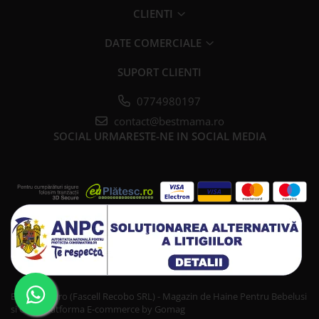
CLIENTI
DATE COMERCIALE
SUPORT CLIENTI
0774980197
contact@bestmama.ro
SOCIAL
URMARESTE-NE IN SOCIAL MEDIA
Bestmama.ro (Fascell Recobo SRL) - Magazin de Haine Pentru Bebelusi
si Copii
Platforma E-commerce by Gomag