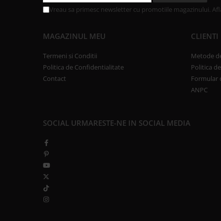
Vreau sa primesc newsletter cu promotiile magazinului. Af
MAGAZINUL MEU
CLIENTI
Termeni si Conditii
Metode de
Politica de Confidentialitate
Politica d
Contact
Formular 
ANPC
SOCIAL
URMARESTE-NE IN SOCIAL MEDIA