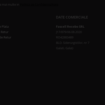
la mai multe in
Politica de Confidentialitate
DATE COMERCIALE
 Plata
Fascell Recobo SRL
e Retur
J17/879/06.08.2020
de Retur
RO42883489
BLD. Siderurgistilor, nr 7
Galati, Galați