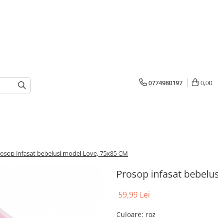
0774980197
0,00
osop infasat bebelusi model Love, 75x85 CM
Prosop infasat bebelu
59,99 Lei
Culoare
:
roz