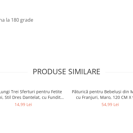
na la 180 grade
PRODUSE SIMILARE
Lungi Trei Sferturi pentru Fetite
Păturică pentru Bebeluși din 
i, Stil Dres Dantelat, cu Fundita
cu Franjuri, Maro, 120 CM X
Eleganta
14,99 Lei
54,99 Lei