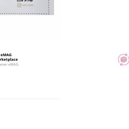
eMAG
rketplace
tener eMAG