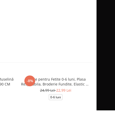
Muselină
Palarie pentru Fetite 0-6 luni, Plasa
Păturică 
-8%
 90 CM
Respirabila, Broderie Fundite, Elastic de
cu F
Fixare, Culoare Alb
24,99 Lei
22,99 Lei
0-6 luni