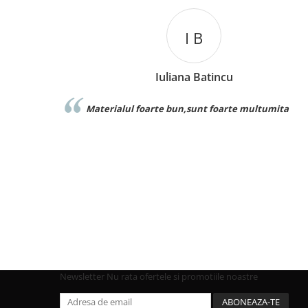
C L
Catalina Luca
tumita
Foarte buna calitate exact ca inimagine recom
Newsletter
Nu rata ofertele si promotiile noastre