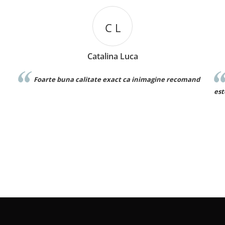
D D
Denisa Dumitru
and
Foarte frumos! Este exact ca in poza si materialul
este bun