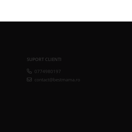
SUPORT CLIENTI
0774980197
contact@bestmama.ro