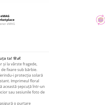
eMAG
rketplace
tener eMAG
uța ta! 🌸👶
r și la vârste fragede,
 de fixare sub bărbie.
ferindu-i protecția solară
stant. Imprimeul floral
mă această șepcuță într-un
ucior sau sesiunile foto de
e asigură o purtare