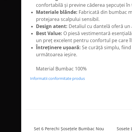
confortabilă și previne căderea șepcuței în 
Materiale blânde:
Fabricată din bumbac mo
protejarea scalpului sensibil.
Design atent:
Detaliul cu dantelă oferă un a
Best Value:
O piesă vestimentară esențială, 
un preț excelent pentru confortul pe care îl
Întreținere ușoară:
Se curăță simplu, fiind
următoarea ieșire.
Material Bumbac 100%
Informatii conformitate produs
Set 6 Perechi Şosețele Bumbac Nou
Sosete 