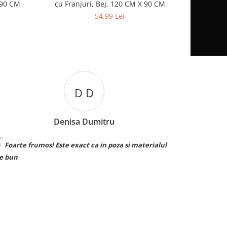
 90 CM
cu Franjuri, Bej, 120 CM X 90 CM
Respirabila
54,99 Lei
B B
Bianca Burcuta
ul
Sunt superbe! Le ador. ❤️