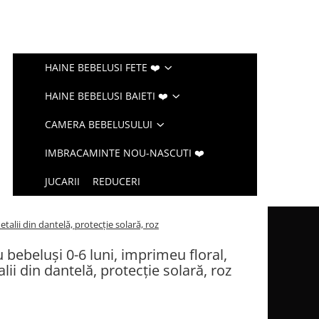
HAINE BEBELUSI FETE ❤️
HAINE BEBELUSI BAIETI ❤️
CAMERA BEBELUSULUI
IMBRACAMINTE NOU-NASCUTI ❤️
JUCARII
REDUCERI
alii din dantelă, protecție solară, roz
 bebeluși 0-6 luni, imprimeu floral,
i din dantelă, protecție solară, roz