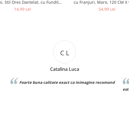
i, Stil Dres Dantelat, cu Fundita
cu Franjuri, Maro, 120 CM X
Eleganta
14,99 Lei
54,99 Lei
D D
Denisa Dumitru
ine recomand
Foarte frumos! Este exact ca in poza si material
este bun