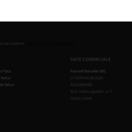
la mai multe in
Politica de Confidentialitate
DATE COMERCIALE
 Plata
Fascell Recobo SRL
e Retur
J17/879/06.08.2020
de Retur
RO42883489
BLD. Siderurgistilor, nr 7
Galati, Galați