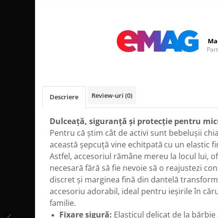
Distribuie
pe
Facebook
Ma
Par
Review-uri
(0)
Descriere
Dulceață, siguranță și protecție pentru mic
Pentru că știm cât de activi sunt bebelușii chia
această șepcuță vine echitpată
cu un elastic f
Astfel, accesoriul rămâne mereu la locul lui, o
necesară fără să fie nevoie să o reajustezi con
discret și marginea fină din dantelă transfor
accesoriu adorabil, ideal pentru ieșirile în căr
familie.
Fixare sigură:
Elasticul delicat de la bărbi