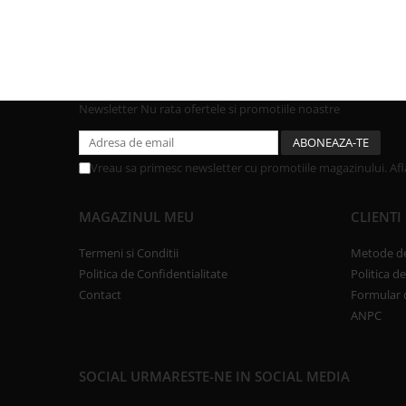
Newsletter
Nu rata ofertele si promotiile noastre
Vreau sa primesc newsletter cu promotiile magazinului. Af
MAGAZINUL MEU
CLIENTI
Termeni si Conditii
Metode de
Politica de Confidentialitate
Politica d
Contact
Formular 
ANPC
SOCIAL
URMARESTE-NE IN SOCIAL MEDIA