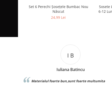
Set 6 Perechi Şosețele Bumbac Nou
Sosete 
Născut
6-12 Lun
24,99 Lei
I B
Iuliana Batincu
Materialul foarte bun,sunt foarte multumita