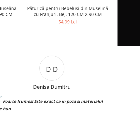
Muselină
Păturică pentru Bebeluși din Muselină
Palarie 
-8%
 90 CM
cu Franjuri, Bej, 120 CM X 90 CM
Respirabila
54,99 Lei
D D
Denisa Dumitru
Foarte frumos! Este exact ca in poza si materialul
Sunt su
e bun