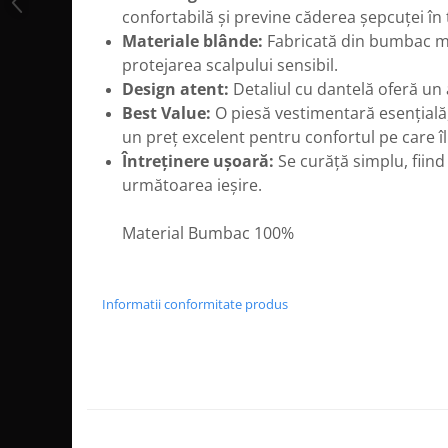
confortabilă și previne căderea șepcuței în 
Materiale blânde:
Fabricată din bumbac mo
protejarea scalpului sensibil.
Design atent:
Detaliul cu dantelă oferă un a
Best Value:
O piesă vestimentară esențială, 
un preț excelent pentru confortul pe care îl
Întreținere ușoară:
Se curăță simplu, fiind
următoarea ieșire.
Material Bumbac 100%
Informatii conformitate produs