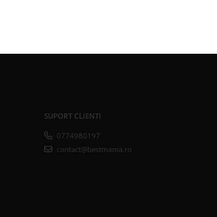
SUPORT CLIENTI
0774980197
contact@bestmama.ro