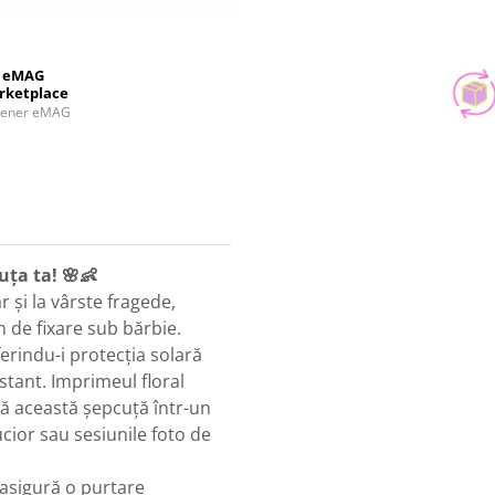
eMAG
rketplace
tener eMAG
uța ta! 🌸👶
r și la vârste fragede,
in de fixare sub bărbie.
ferindu-i protecția solară
stant. Imprimeul floral
mă această șepcuță într-un
ucior sau sesiunile foto de
e asigură o purtare