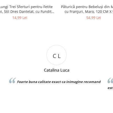
Lungi Trei Sferturi pentru Fetite
Păturică pentru Bebeluși din 
i, Stil Dres Dantelat, cu Fundita
cu Franjuri, Maro, 120 CM X
Eleganta
14,99 Lei
54,99 Lei
C L
Catalina Luca
Foarte buna calitate exact ca inimagine recomand
est