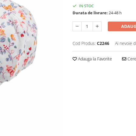
IN STOC
Durata de livrare:
24-48 h
ADAUG
Cod Produs:
C2246
Ai nevoie d
Adauga la Favorite
Cere 