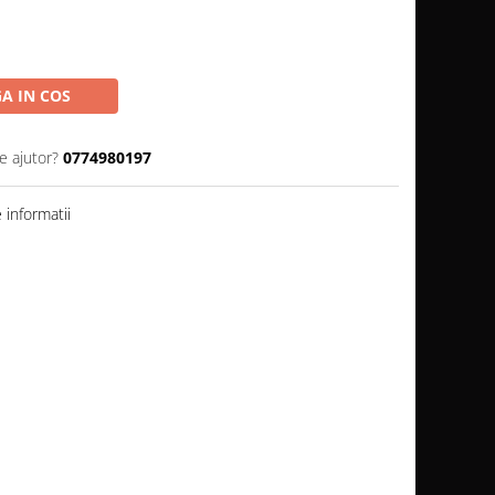
A IN COS
e ajutor?
0774980197
informatii