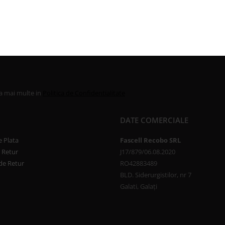
la mai multe in
Politica de Confidentialitate
DATE COMERCIALE
 Plata
Fascell Recobo SRL
e Retur
J17/879/06.08.2020
de Retur
RO42883489
BLD. Siderurgistilor, nr 7
Galati, Galați