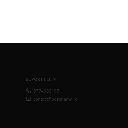
SUPORT CLIENTI
0774980197
contact@bestmama.ro