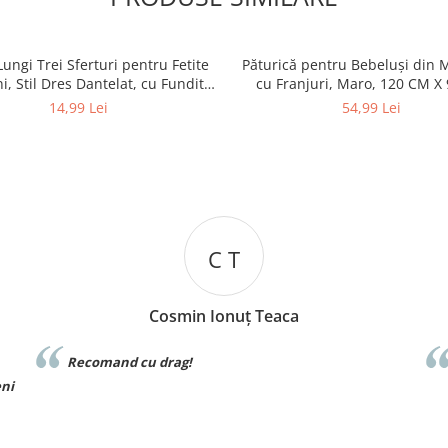
Lungi Trei Sferturi pentru Fetite
Păturică pentru Bebeluși din 
i, Stil Dres Dantelat, cu Fundita
cu Franjuri, Maro, 120 CM X
Eleganta
14,99 Lei
54,99 Lei
C T
Cosmin Ionuț Teaca
Recomand cu drag!
eni