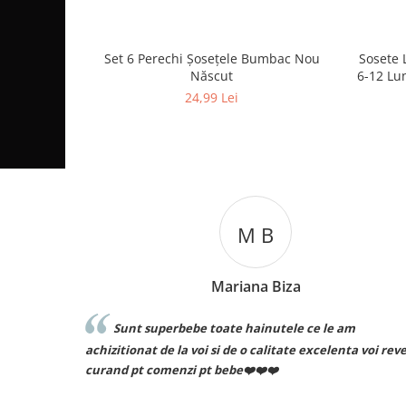
Set 6 Perechi Şosețele Bumbac Nou
Sosete 
Născut
6-12 Lun
24,99 Lei
M B
Mariana Biza
ță voi mai
Sunt superbebe toate hainutele ce le am
achizitionat de la voi si de o calitate excelenta voi rev
curand pt comenzi pt bebe❤️❤️❤️