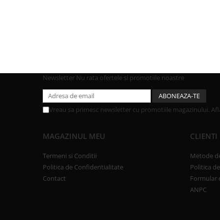
Newsletter
Nu rata ofertele si promotiile noastre
Vreau sa primesc newsletter cu promotiile magazinului. Af
MAGAZINUL MEU
CLIENTI
Termeni si Conditii
Metode de
Politica de Confidentialitate
Politica d
Contact
Formular 
ANPC