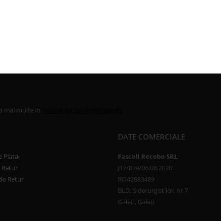
la mai multe in
Politica de Confidentialitate
DATE COMERCIALE
 Plata
Fascell Recobo SRL
e Retur
J17/879/06.08.2020
de Retur
RO42883489
BLD. Siderurgistilor, nr 7
Galati, Galați