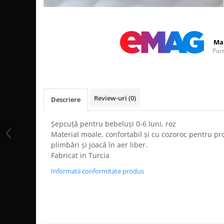
Distribuie
pe
Facebook
Ma
Par
Review-uri
(0)
Descriere
Șepcuță pentru bebeluși 0-6 luni, roz
Material moale, confortabil și cu cozoroc pentru pro
plimbări și joacă în aer liber.
Fabricat in Turcia
Informatii conformitate produs