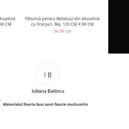
Muselină
Păturică pentru Bebeluși din Muselină
Palarie 
-8%
 90 CM
cu Franjuri, Bej, 120 CM X 90 CM
Respirabila
54,99 Lei
I B
Iuliana Batincu
Materialul foarte bun,sunt foarte multumita
Foarte 