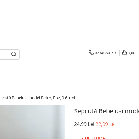
0774980197
0,00
pcuță Bebeluși model Retro, Roz, 0-6 luni
Șepcuță Bebeluși model
24,99 Lei
22,99 Lei
STOC EPUIZAT