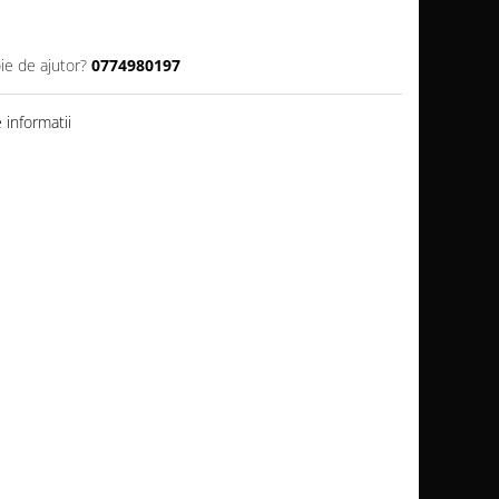
ie de ajutor?
0774980197
informatii