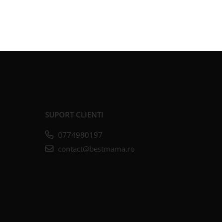
SUPORT CLIENTI
0774980197
contact@bestmama.ro