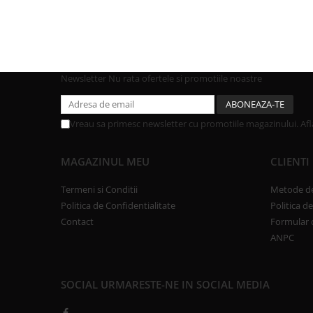
Newsletter
Nu rata ofertele si promotiile noastre
Vreau sa primesc newsletter cu promotiile magazinului. Af
MAGAZINUL MEU
CLIENTI
Termeni si Conditii
Metode de
Politica de Confidentialitate
Politica d
Contact
Formular 
ANPC
SOCIAL
URMARESTE-NE IN SOCIAL MEDIA