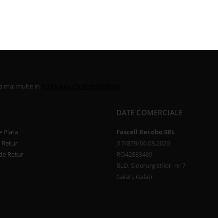
la mai multe in
Politica de Confidentialitate
DATE COMERCIALE
 Plata
Fascell Recobo SRL
e Retur
J17/879/06.08.2020
de Retur
RO42883489
BLD. Siderurgistilor, nr 7
Galati, Galați