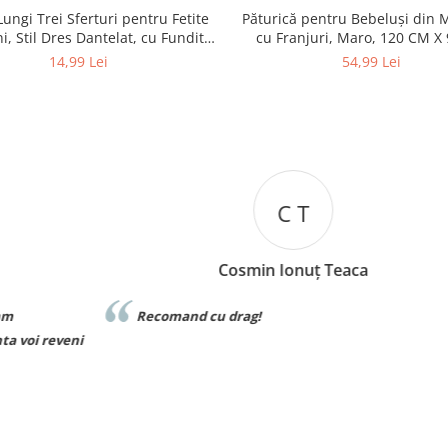
Lungi Trei Sferturi pentru Fetite
Păturică pentru Bebeluși din 
i, Stil Dres Dantelat, cu Fundita
cu Franjuri, Maro, 120 CM X
Eleganta
14,99 Lei
54,99 Lei
C T
Cosmin Ionuț Teaca
Recomand cu drag!
eni