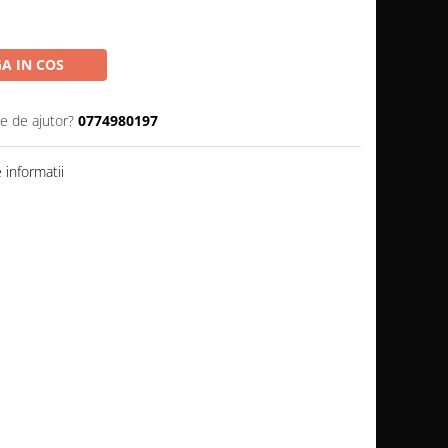
A IN COS
ie de ajutor?
0774980197
informatii