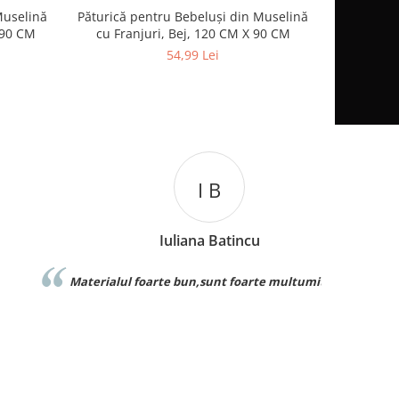
Muselină
Păturică pentru Bebeluși din Muselină
Palarie 
-8%
 90 CM
cu Franjuri, Bej, 120 CM X 90 CM
Respirabila
54,99 Lei
I B
Iuliana Batincu
Materialul foarte bun,sunt foarte multumita
Foarte 