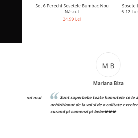
Set 6 Perechi Şosețele Bumbac Nou
Sosete 
Născut
6-12 Lun
24,99 Lei
M B
Mariana Biza
ță voi mai
Sunt superbebe toate hainutele ce le am
achizitionat de la voi si de o calitate excelenta voi rev
curand pt comenzi pt bebe❤️❤️❤️