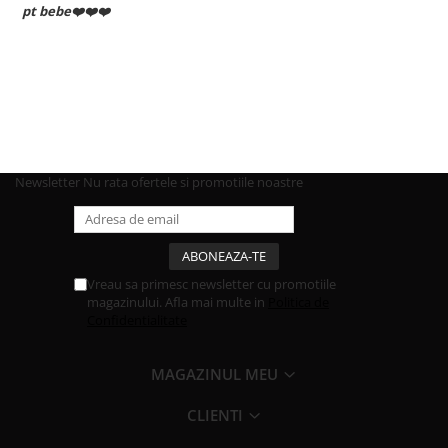
pt bebe❤️❤️❤️
Newsletter
Nu rata ofertele si promotiile noastre
Vreau sa primesc newsletter cu promotiile
magazinului. Afla mai multe in
Politica de
Confidentialitate
MAGAZINUL MEU
CLIENTI