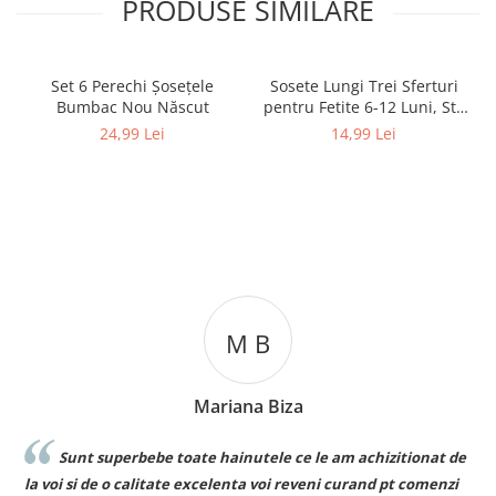
PRODUSE SIMILARE
Set 6 Perechi Şosețele
Sosete Lungi Trei Sferturi
Bumbac Nou Născut
pentru Fetite 6-12 Luni, Stil
Dres Dantelat, cu Fundita
24,99 Lei
14,99 Lei
Eleganta
M B
Mariana Biza
Sunt superbebe toate hainutele ce le am achizitionat de
la voi si de o calitate excelenta voi reveni curand pt comenzi