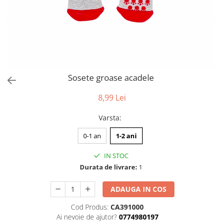
Sosete groase acadele
8,99 Lei
Varsta
:
0-1 an
1-2 ani
IN STOC
Durata de livrare:
1
ADAUGA IN COS
Cod Produs:
CA391000
Ai nevoie de ajutor?
0774980197