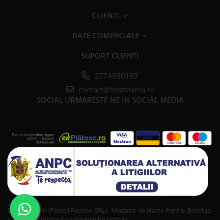
CLIENTI
DATE COMERCIALE
SUPORT CLIENTI
0774980197
contact@bestmama.ro
SOCIAL
URMARESTE-NE IN SOCIAL MEDIA
Bestmama.ro (Fascell Recobo SRL) - Magazin de Haine Pentru Bebelusi
si Copii
Platforma E-commerce by Gomag