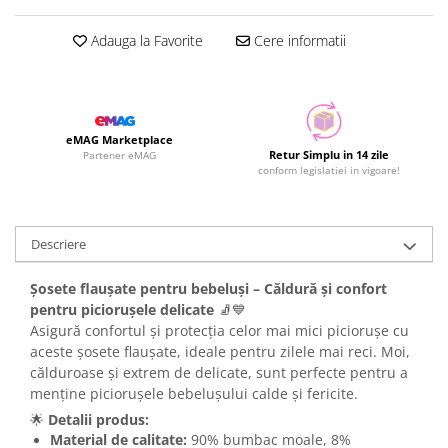
Adauga la Favorite
Cere informatii
eMAG Marketplace
Retur Simplu in 14 zile
Partener eMAG
conform legislatiei in vigoare!
Descriere
Șosete flaușate pentru bebeluși – Căldură și confort
pentru piciorușele delicate
🧦💙
Asigură confortul și protecția celor mai mici piciorușe cu
aceste șosete flaușate, ideale pentru zilele mai reci. Moi,
călduroase și extrem de delicate, sunt perfecte pentru a
menține piciorușele bebelușului calde și fericite.
🌟
Detalii produs:
Material de calitate:
90% bumbac moale, 8%