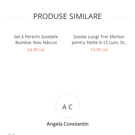
PRODUSE SIMILARE
Set 6 Perechi Şosețele
Sosete Lungi Trei Sferturi
Bumbac Nou Născut
pentru Fetite 6-12 Luni, Stil
Dres Dantelat, cu Fundita
24,99 Lei
14,99 Lei
Eleganta
A C
Angela Constantin