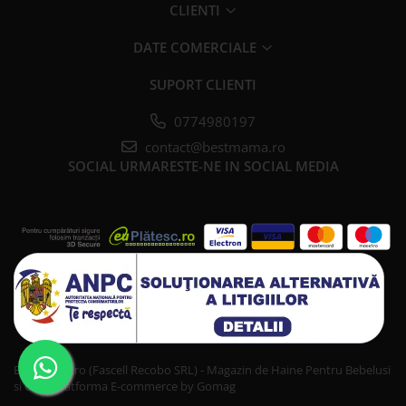
CLIENTI
DATE COMERCIALE
SUPORT CLIENTI
0774980197
contact@bestmama.ro
SOCIAL
URMARESTE-NE IN SOCIAL MEDIA
Bestmama.ro (Fascell Recobo SRL) - Magazin de Haine Pentru Bebelusi
si Copii
Platforma E-commerce by Gomag