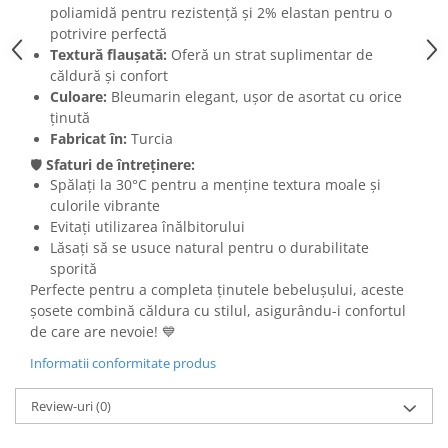
poliamidă pentru rezistență și 2% elastan pentru o
potrivire perfectă
Textură flaușată:
Oferă un strat suplimentar de
căldură și confort
Culoare:
Bleumarin elegant, ușor de asortat cu orice
ținută
Fabricat în:
Turcia
🛡️
Sfaturi de întreținere:
Spălați la 30°C pentru a menține textura moale și
culorile vibrante
Evitați utilizarea înălbitorului
Lăsați să se usuce natural pentru o durabilitate
sporită
Perfecte pentru a completa ținutele bebelușului, aceste
șosete combină căldura cu stilul, asigurându-i confortul
de care are nevoie! 💙
Informatii conformitate produs
Review-uri
(0)