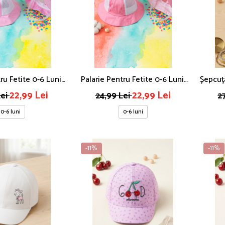
ru Fetite 0-6 Luni,
Palarie Pentru Fetite 0-6 Luni,
Șepcuță
irabila, Broderie
Plasa Respirabila, Broderie
Bej 
22,99 Lei
22,99 Lei
Lei
24,99 Lei
2
lastic De Fixare,
Fundite, Elastic De Fixare,
0-6 luni
0-6 luni
loare Roz
Culoare Roz Aprins
-11%
-11%