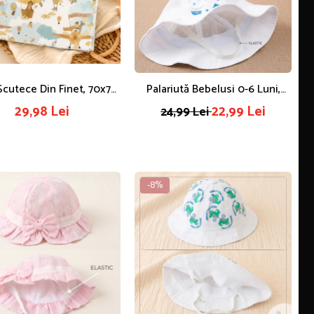
Scutece Din Finet, 70x75
Palariută Bebelusi 0-6 Luni,
, Model Micii Șoferi
Imprimeu Ursuleți Și Inserții Tip
29,98 Lei
22,99 Lei
24,99 Lei
Plasă, Alb
-8%