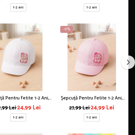
Albastră
Rosie
1-2 ani
1-2 ani
-11%
ă Pentru Fetite 1-2 Ani,
Șepcuță Pentru Fetite 1-2 Ani,
oderie Text It's A Girl,
Cu Broderie Text It's A Girl,
24,99 Lei
24,99 Lei
7,99 Lei
27,99 Lei
Culoare Alb
Culoare Roz
1-2 ani
1-2 ani