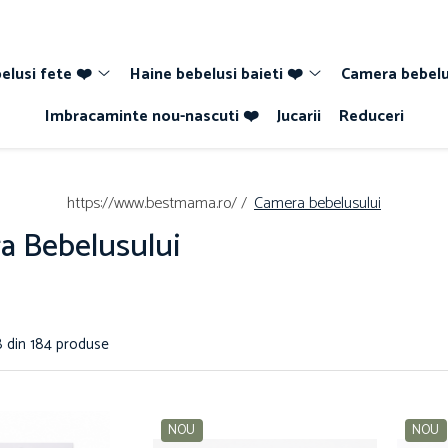
elusi fete ❤️
Haine bebelusi baieti ❤️
Camera bebelu
Imbracaminte nou-nascuti ❤️
Jucarii
Reduceri
https://www.bestmama.ro/ /
Camera bebelusului
a Bebelusului
8
din
184
produse
NOU
NOU