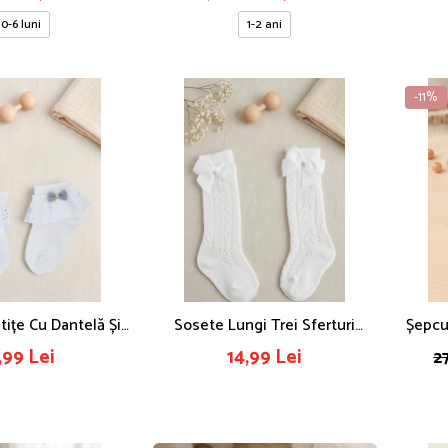
0-6 luni
1-2 ani
-11%
tițe Cu Dantelă Și
Sosete Lungi Trei Sferturi
Șepcuț
ță, 6-12 Luni
Pentru Fetite 6-12 Luni, Stil
Cu Br
,99 Lei
14,99 Lei
2
Dres Dantelat, Cu Fundita
Eleganta