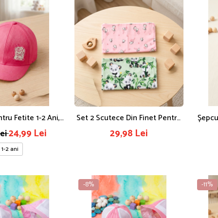
tru Fetite 1-2 Ani,
Set 2 Scutece Din Finet Pentru
Șepcu
 Text It's A Girl,
Bebelusi, 100% Bumbac Moale,
Luni, 
24,99 Lei
29,98 Lei
Lei
e Roz Fucsia
Multifunctionale Roz Si Verde,
Cozor
1-2 ani
70x75cm
-8%
-11%