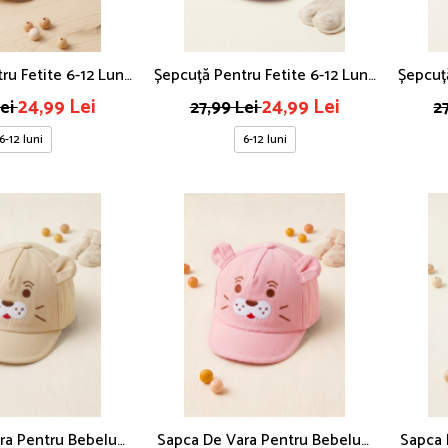
ru Fetite 6-12 Luni,
Șepcuță Pentru Fetite 6-12 Luni,
Șepcuță
ioară Simpatică Și
Broderie Cirese, Roz
B
24,99 Lei
24,99 Lei
Lei
27,99 Lei
2
talii Roz
6-12 luni
6-12 luni
ra Pentru Bebelusi
Sapca De Vara Pentru Bebelusi
Sapca 