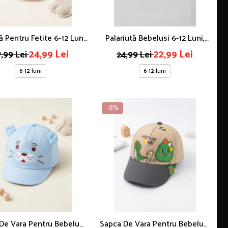
 Pentru Fetite 6-12 Luni,
Palariută Bebelusi 6-12 Luni,
roderie Cirese, Alba
Imprimeu Catelusi, Albastră
24,99 Lei
22,99 Lei
7,99 Lei
24,99 Lei
6-12 luni
6-12 luni
-8%
De Vara Pentru Bebelusi
Sapca De Vara Pentru Bebelusi