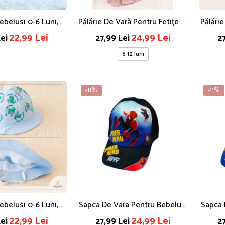
Bebelusi 0-6 Luni,
Pălărie De Vară Pentru Fetițe 6-
Pălărie
leți Și Inserții Tip
12 Luni, Roz Pudrat Cu Fundiță
12
22,99 Lei
24,99 Lei
Lei
27,99 Lei
2
ă, Albastră
6-12 luni
-11%
-11%
Bebelusi 0-6 Luni,
Sapca De Vara Pentru Bebelusi
Sapca 
 Dino, Albastră
1-2 Ani, Imprimeu Spider Hero
1-2 An
22,99 Lei
24,99 Lei
Lei
27,99 Lei
2