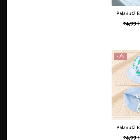
Palariută 
Imprimeu Ursu
24,99 
Plas
-8%
Palariută 
Imprimeu
24,99 