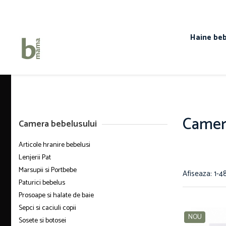
Haine bebelusi fete ❤️
Haine bebelusi baieti ❤️
Camera bebelusului
Haine beb
Body fete
Body baieti
Articole hranire bebelusi
Seturi fetite
Compleuri bebelusi baieti
Lenjerii Pat
Rochite bebelusi
Pantalonasi baietei
Marsupii si Portbebe
Pantalonasi fetite
Salopete bebelusi baieti
Paturici bebelus
Salopete bebelusi fete
Prosoape si halate de baie
Camer
Camera bebelusului
Sepci si caciuli copii
Articole hranire bebelusi
Sosete si botosei
Lenjerii Pat
Marsupii si Portbebe
Afiseaza:
1-
4
Paturici bebelus
Prosoape si halate de baie
Sepci si caciuli copii
NOU
Sosete si botosei