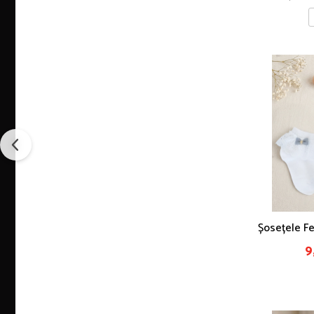
Șosețele Fe
Fundi
9