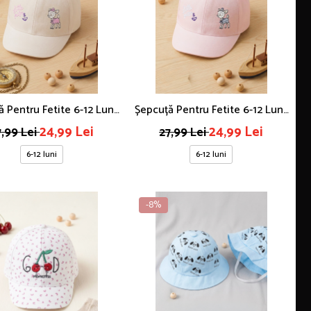
 Pentru Fetite 6-12 Luni,
Șepcuță Pentru Fetite 6-12 Luni,
Cu Căprioară Simpatică
Roz Cu Căprioară Simpatică
24,99 Lei
24,99 Lei
7,99 Lei
27,99 Lei
6-12 luni
6-12 luni
-8%