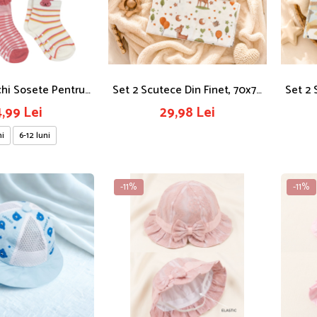
chi Sosete Pentru
Set 2 Scutece Din Finet, 70x75
Set 2 
te, Colorate
Cm, Model Diferite Figurine
Cm
,99 Lei
29,98 Lei
ni
6-12 luni
-11%
-11%