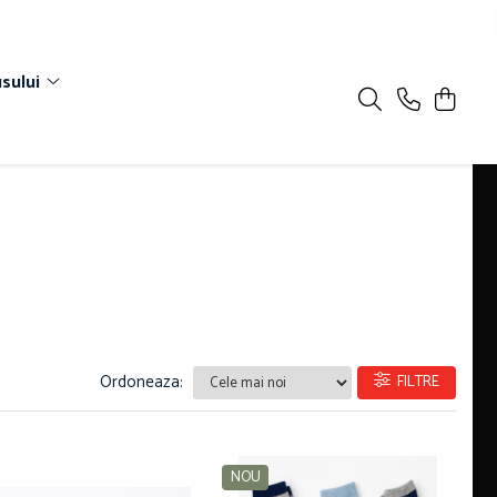
sului
Ordoneaza:
FILTRE
NOU