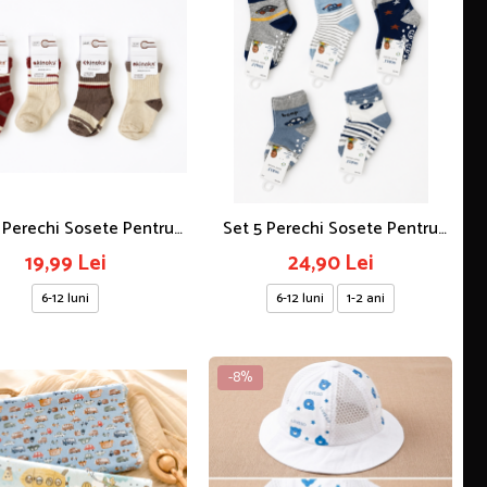
 Perechi Sosete Pentru
Set 5 Perechi Sosete Pentru
Bebelusi. 6-12 Luni
Bebelusi, Model Masinute
19,99 Lei
24,90 Lei
6-12 luni
6-12 luni
1-2 ani
-8%