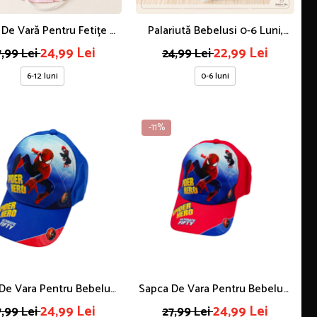
 De Vară Pentru Fetițe 6-
Palariută Bebelusi 0-6 Luni,
 Luni, Roz Cu Fundiță
Imprimeu Dino, Alb
24,99 Lei
22,99 Lei
7,99 Lei
24,99 Lei
6-12 luni
0-6 luni
-11%
De Vara Pentru Bebelusi
Sapca De Vara Pentru Bebelusi
i, Imprimeu Spider Hero,
1-2 Ani, Imprimeu Spider Hero,
24,99 Lei
24,99 Lei
7,99 Lei
27,99 Lei