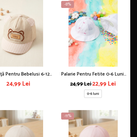
-8%
ță Pentru Bebelusi 6-12
Palarie Pentru Fetite 0-6 Luni,
Cu Urechiuse Jucause Si
Plasa Respirabila, Broderie
24,99 Lei
22,99 Lei
24,99 Lei
oc In Carouri, Broderie
Fundite, Elastic De Fixare,
0-6 luni
Baby , Bej
Culoare Alb
-11%