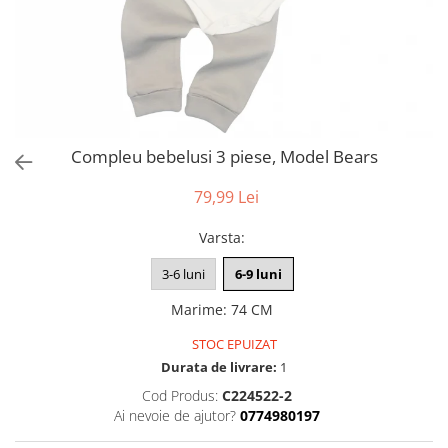
Compleu bebelusi 3 piese, Model Bears
79,99 Lei
Varsta
:
3-6 luni
6-9 luni
Marime
:
74 CM
STOC EPUIZAT
Durata de livrare:
1
Cod Produs:
C224522-2
Ai nevoie de ajutor?
0774980197