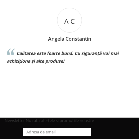
A C
Angela Constantin
Calitatea este foarte bună. Cu siguranță voi mai
l
achiziționa și alte produse!
p
Newsletter
Nu rata ofertele si promotiile noastre