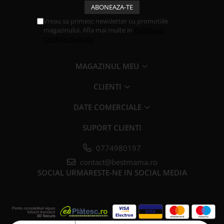
Vreau sa primesc newsletter cu promotiile
magazinului. Afla mai multe in
Politica de
Confidentialitate
MAGAZINUL MEU
CLIENTI
DATE COMERCIALE
SUPORT CLIENTI
0774980197
contact@bestmama.ro
SOCIAL
URMARESTE-NE IN SOCIAL MEDIA