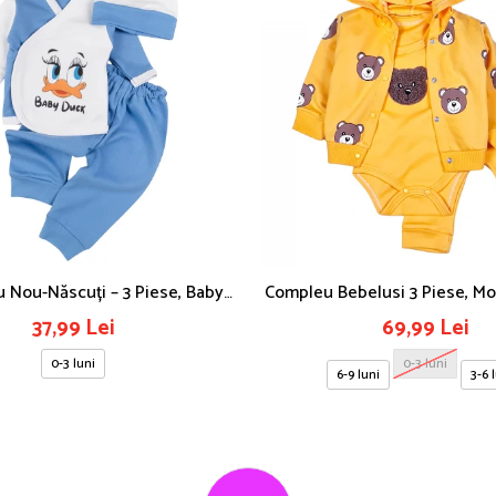
u Nou-Născuți – 3 Piese, Baby
Compleu Bebelusi 3 Piese, Mo
Duck
Galben
37,99 Lei
69,99 Lei
0-3 luni
0-3 luni
6-9 luni
3-6 