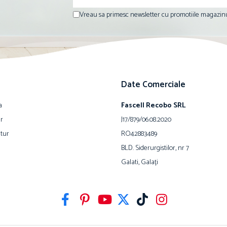
Vreau sa primesc newsletter cu promotiile magazinu
Date Comerciale
a
Fascell Recobo SRL
ur
J17/879/06.08.2020
tur
RO42883489
BLD. Siderurgistilor, nr 7
Galati, Galați