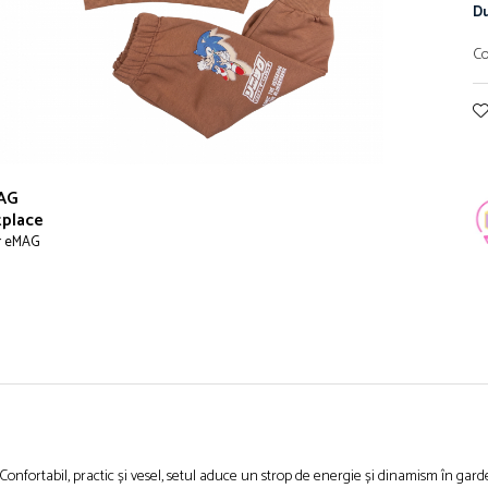
Du
Co
AG
place
r eMAG
Confortabil, practic și vesel, setul aduce un strop de energie și dinamism în gar