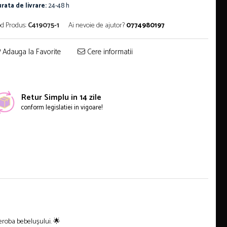
rata de livrare:
24-48 h
d Produs:
C419075-1
Ai nevoie de ajutor?
0774980197
Adauga la Favorite
Cere informatii
Retur Simplu in 14 zile
conform legislatiei in vigoare!
deroba bebelușului. 🌟