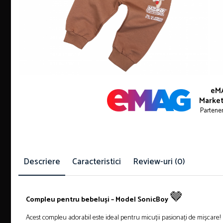
eM
Market
Partene
Descriere
Caracteristici
Review-uri
(0)
🤎
Compleu pentru bebeluși – Model SonicBoy
Acest compleu adorabil este ideal pentru micuții pasionați de mișcare! 