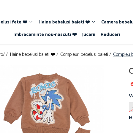
elusi fete ❤️
Haine bebelusi baieti ❤️
Camera bebelu
Imbracaminte nou-nascuti ❤️
Jucarii
Reduceri
ro/ /
Haine bebelusi baieti ❤️ /
Compleuri bebelusi baieti /
Compleu b
C
6
V
M