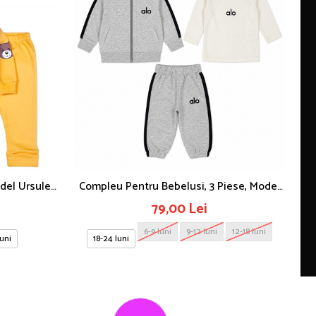
del Ursulet,
Compleu Pentru Bebelusi, 3 Piese, Model
Com
Alo
79,00 Lei
6-9 luni
9-12 luni
12-18 luni
luni
18-24 luni