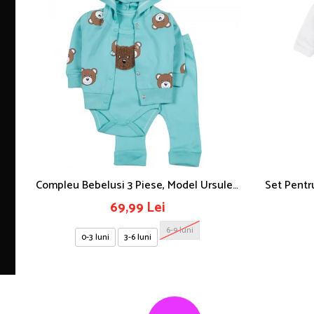
Compleu Bebelusi 3 Piese, Model Ursulet,
Set Pentr
Safir
69,99 Lei
6-9 luni
0-3 luni
3-6 luni