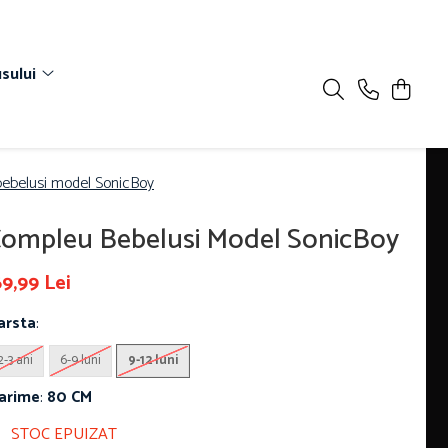
sului
ebelusi model SonicBoy
ompleu Bebelusi Model SonicBoy
9,99 Lei
arsta
:
2-3 ani
6-9 luni
9-12 luni
arime
:
80 CM
STOC EPUIZAT