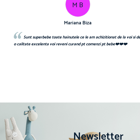
M B
Mariana Biza
 și
Sunt superbebe toate hainutele ce le am achizitionat de la voi si d
o calitate excelenta voi reveni curand pt comenzi pt bebe❤️❤️❤️
Newsletter