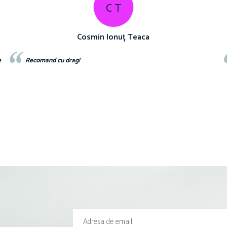
C T
Cosmin Ionuț Teaca
e
Recomand cu drag!