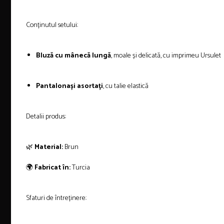
Conținutul setului:
Bluză cu mânecă lungă
, moale și delicată, cu imprimeu Ursulet
Pantalonași asortați
, cu talie elastică
Detalii produs:
🌿
Material:
Brun
🌍
Fabricat în:
Turcia
Sfaturi de întreținere: