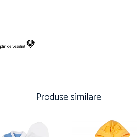
l
🤎
plin de veselie!
Produse similare