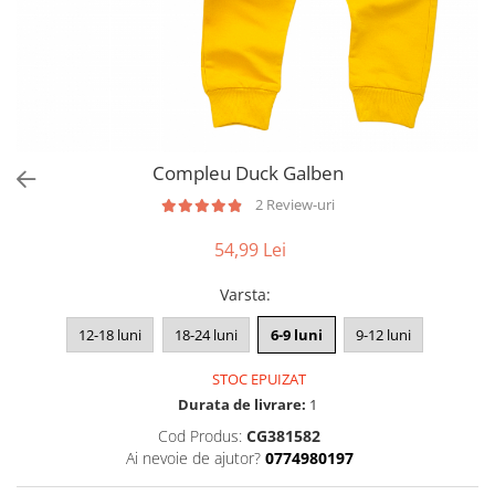
Compleu Duck Galben
2 Review-uri
54,99 Lei
Varsta
:
12-18 luni
18-24 luni
6-9 luni
9-12 luni
STOC EPUIZAT
Durata de livrare:
1
Cod Produs:
CG381582
Ai nevoie de ajutor?
0774980197