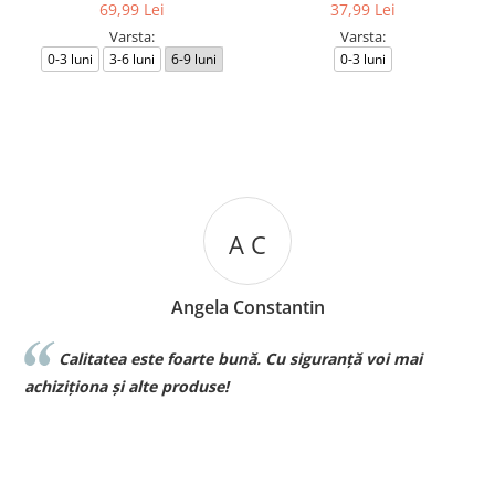
69,99 Lei
37,99 Lei
Varsta:
Varsta:
0-3 luni
3-6 luni
6-9 luni
0-3 luni
A C
Angela Constantin
Calitatea este foarte bună. Cu siguranță voi mai
l
achiziționa și alte produse!
p