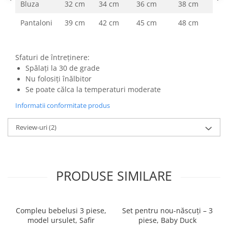
Bluza
32 cm
34 cm
36 cm
38 cm
Pantaloni
39 cm
42 cm
45 cm
48 cm
Sfaturi de întreținere:
Spălați la 30 de grade
Nu folosiți înălbitor
Se poate călca la temperaturi moderate
Informatii conformitate produs
Review-uri
(2)
PRODUSE SIMILARE
Compleu bebelusi 3 piese,
Set pentru nou-născuți – 3
model ursulet, Safir
piese, Baby Duck