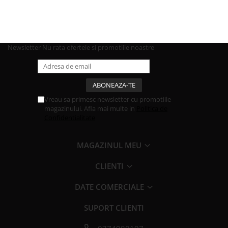
Newsletter
Nu rata ofertele si promotiile noastre
Vreau sa primesc newsletter cu promotiile
magazinului. Afla mai multe in
Politica de
Confidentialitate
MAGAZINUL MEU
CLIENTI
DATE COMERCIALE
SUPORT CLIENTI