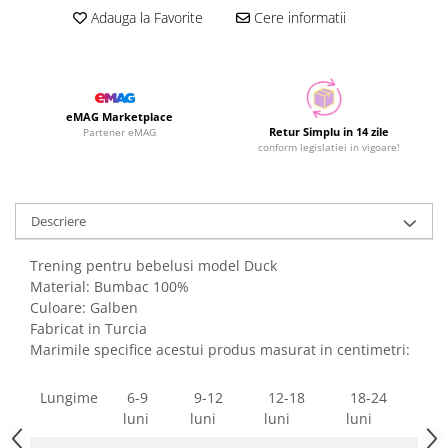
Adauga la Favorite
Cere informatii
eMAG Marketplace
Retur Simplu in 14 zile
Partener eMAG
conform legislatiei in vigoare!
Descriere
Trening pentru bebelusi model Duck
Material: Bumbac 100%
Culoare: Galben
Fabricat in Turcia
Marimile specifice acestui produs masurat in centimetri:
Lungime
6-9
9-12
12-18
18-24
luni
luni
luni
luni