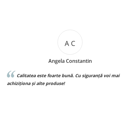
A C
Angela Constantin
Calitatea este foarte bună. Cu siguranță voi mai
l
achiziționa și alte produse!
p