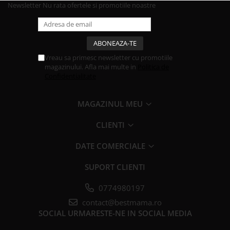
Newsletter
Nu rata ofertele si promotiile noastre
Vreau sa primesc newsletter cu promotiile
magazinului. Afla mai multe in
Politica de
Confidentialitate
MAGAZINUL MEU
CLIENTI
DATE COMERCIALE
SUPORT CLIENTI
0774980197
contact@bestmama.ro
SOCIAL
URMARESTE-NE IN SOCIAL MEDIA