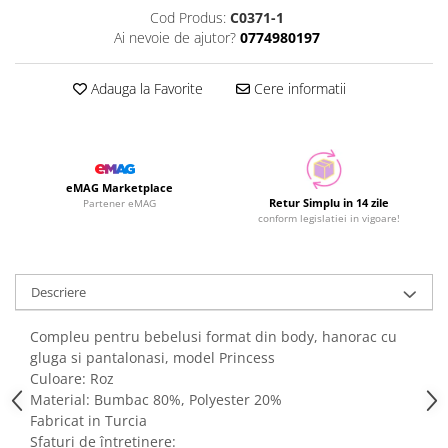
Cod Produs:
C0371-1
Ai nevoie de ajutor?
0774980197
Adauga la Favorite
Cere informatii
eMAG Marketplace
Retur Simplu in 14 zile
Partener eMAG
conform legislatiei in vigoare!
Descriere
Compleu pentru bebelusi format din body, hanorac cu
gluga si pantalonasi, model Princess
Culoare: Roz
Material: Bumbac 80%, Polyester 20%
Fabricat in Turcia
Sfaturi de întreținere: