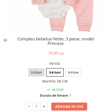
Compleu bebelusi fetite, 3 piese, model
Princess
79,99 Lei
Varsta
:
0-3 luni
3-6 luni
6-9 luni
Marime
:
68 CM
IN STOC
Durata de livrare:
1
ADAUGA IN COS