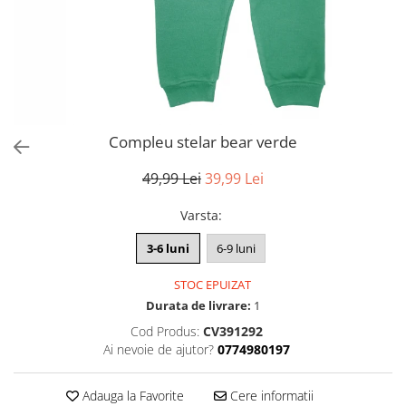
Compleu stelar bear verde
49,99 Lei
39,99 Lei
Varsta
:
3-6 luni
6-9 luni
STOC EPUIZAT
Durata de livrare:
1
Cod Produs:
CV391292
Ai nevoie de ajutor?
0774980197
Adauga la Favorite
Cere informatii