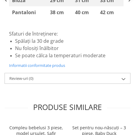
Bluza
29 cm
31 cm
33 cm
Pantaloni
38 cm
40 cm
42 cm
Sfaturi de întreținere:
Spălați la 30 de grade
Nu folosiți înălbitor
Se poate călca la temperaturi moderate
Informatii conformitate produs
Review-uri
(0)
PRODUSE SIMILARE
Compleu bebelusi 3 piese,
Set pentru nou-născuți – 3
model ursulet, Safir
piese, Baby Duck