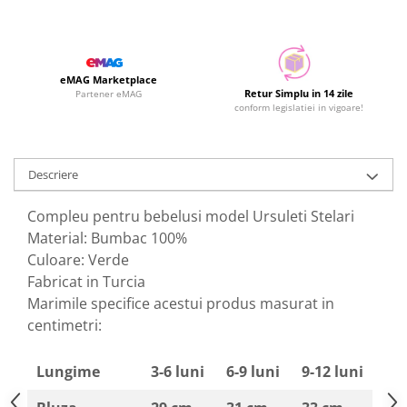
eMAG Marketplace
Retur Simplu in 14 zile
Partener eMAG
conform legislatiei in vigoare!
Descriere
Compleu pentru bebelusi model Ursuleti Stelari
Material: Bumbac 100%
Culoare: Verde
Fabricat in Turcia
Marimile specifice acestui produs masurat in
centimetri:
Lungime
3-6 luni
6-9 luni
9-12 luni