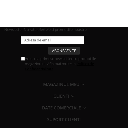
Newsletter
Nu rata ofertele si promotiile noastre
Vreau sa primesc newsletter cu promotiile
magazinului. Afla mai multe in
Politica de
Confidentialitate
MAGAZINUL MEU
CLIENTI
DATE COMERCIALE
SUPORT CLIENTI