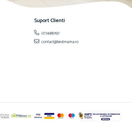
Suport Clienti
0774980197
contact@bestmama.ro