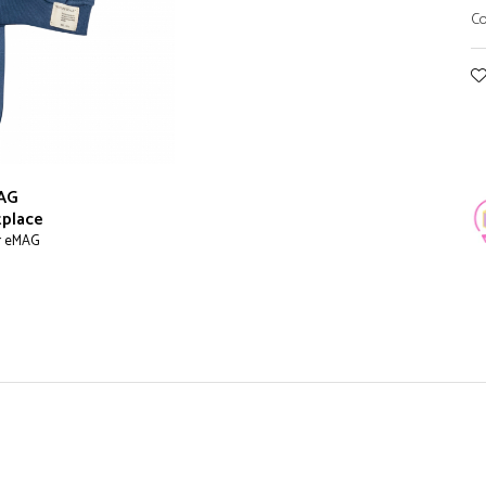
Co
AG
place
r eMAG