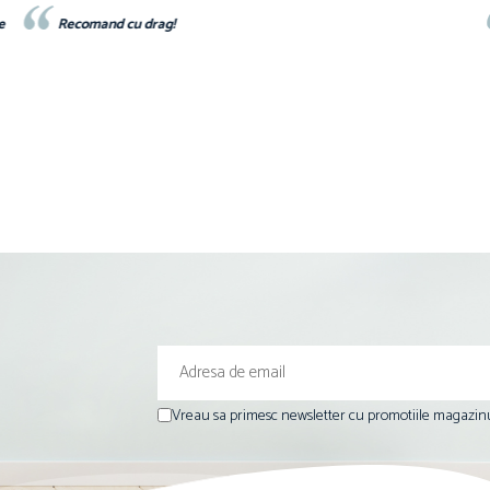
e
Recomand cu drag!
Vreau sa primesc newsletter cu promotiile magazinu