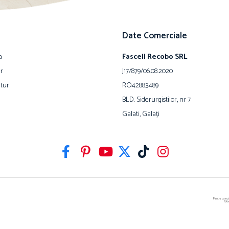
Date Comerciale
a
Fascell Recobo SRL
ur
J17/879/06.08.2020
tur
RO42883489
BLD. Siderurgistilor, nr 7
Galati, Galați