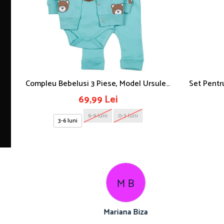
Compleu Bebelusi 3 Piese, Model Ursulet,
Set Pentr
Safir
69,99 Lei
6-9 luni
0-3 luni
3-6 luni
M B
Mariana Biza