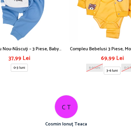
u Nou-Născuți – 3 Piese, Baby
Compleu Bebelusi 3 Piese, Mo
Duck
Galben
37,99 Lei
69,99 Lei
0-3 luni
6-9 luni
0-3 
3-6 luni
C T
Cosmin Ionuț Teaca