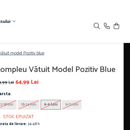
sului
ătuit model Pozitiv blue
ompleu Vătuit Model Pozitiv Blue
64,99 Lei
,99 Lei
arsta
:
12-18 luni
18-24 luni
6-9 luni
9-12 luni
STOC EPUIZAT
rata de livrare:
24-48 h