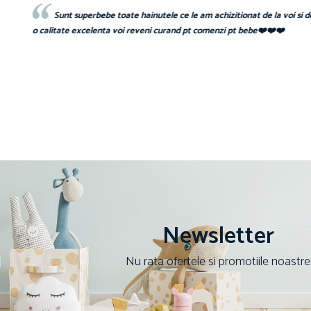
 și
Sunt superbebe toate hainutele ce le am achizitionat de la voi si d
o calitate excelenta voi reveni curand pt comenzi pt bebe❤️❤️❤️
Newsletter
Nu rata ofertele si promotiile noastre