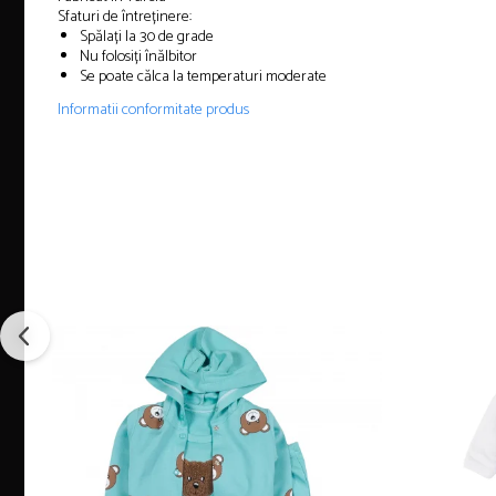
Sfaturi de întreținere:
Spălați la 30 de grade
Nu folosiți înălbitor
Se poate călca la temperaturi moderate
Informatii conformitate produs