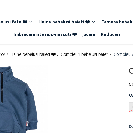
elusi fete ❤️
Haine bebelusi baieti ❤️
Camera bebelu
Imbracaminte nou-nascuti ❤️
Jucarii
Reduceri
ro/ /
Haine bebelusi baieti ❤️ /
Compleuri bebelusi baieti /
Compleu v
C
69
V
Du