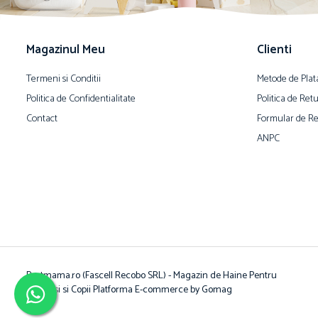
Magazinul Meu
Clienti
Termeni si Conditii
Metode de Plat
Politica de Confidentialitate
Politica de Ret
Contact
Formular de Re
ANPC
Bestmama.ro (Fascell Recobo SRL) - Magazin de Haine Pentru
Bebelusi si Copii
Platforma E-commerce by Gomag