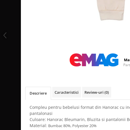
Distribuie
pe
Facebook
Ma
Par
Caracteristici
Review-uri
(0)
Descriere
Compleu pentru bebelusi format din Hanorac cu inc
pantalonasi
Culoare: Hanorac Bleumarin, Bluzita si pantalonii B
Material:
Bumbac 80%, Polyester 20%