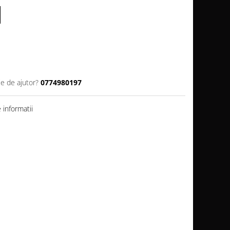
ie de ajutor?
0774980197
informatii