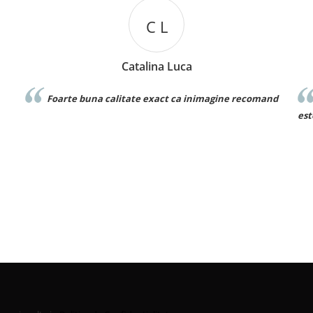
D D
Denisa Dumitru
ne recomand
Foarte frumos! Este exact ca in poza si materialu
este bun