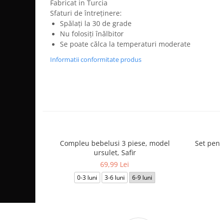
Fabricat in Turcia
Sfaturi de întreținere:
Spălați la 30 de grade
Nu folosiți înălbitor
Se poate călca la temperaturi moderate
Informatii conformitate produs
Compleu bebelusi 3 piese, model
Set pen
ursulet, Safir
69,99 Lei
0-3 luni
3-6 luni
6-9 luni