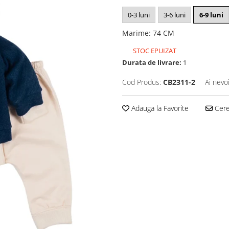
0-3 luni
3-6 luni
6-9 luni
Marime
:
74 CM
STOC EPUIZAT
Durata de livrare:
1
Cod Produs:
CB2311-2
Ai nevo
Adauga la Favorite
Cere 