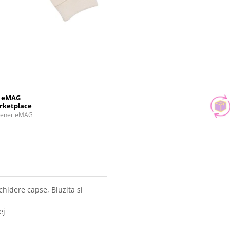
eMAG
rketplace
tener eMAG
hidere capse, Bluzita si
ej