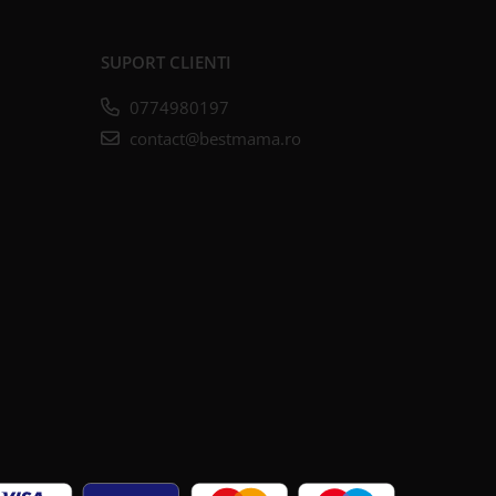
SUPORT CLIENTI
0774980197
contact@bestmama.ro