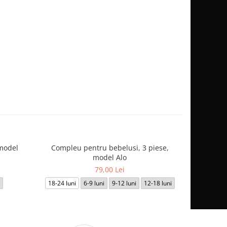
model
Compleu pentru bebelusi, 3 piese,
Set 3 pies
model Alo
79,00 Lei
18-24 luni
6-9 luni
9-12 luni
12-18 luni