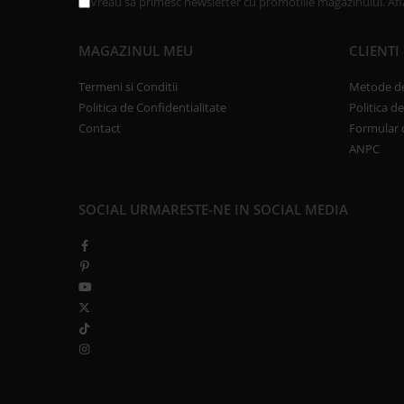
Vreau sa primesc newsletter cu promotiile magazinului. Af
MAGAZINUL MEU
CLIENTI
Termeni si Conditii
Metode de
Politica de Confidentialitate
Politica d
Contact
Formular 
ANPC
SOCIAL
URMARESTE-NE IN SOCIAL MEDIA