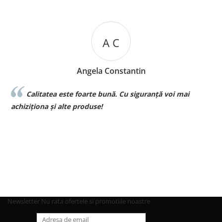
A C
Angela Constantin
Calitatea este foarte bună. Cu siguranță voi mai
la
achiziționa și alte produse!
pt
Newsletter
Nu rata ofertele si promotiile noastre