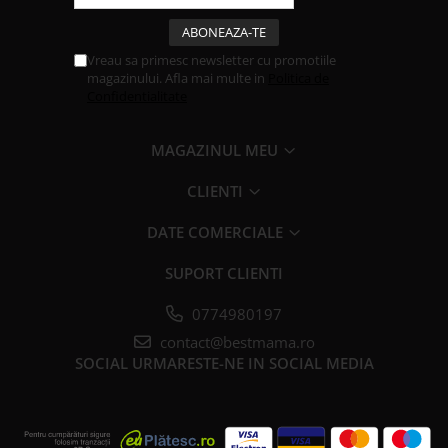
Vreau sa primesc newsletter cu promotiile
magazinului. Afla mai multe in
Politica de
Confidentialitate
MAGAZINUL MEU
CLIENTI
DATE COMERCIALE
SUPORT CLIENTI
0774980197
contact@bestmama.ro
SOCIAL
URMARESTE-NE IN SOCIAL MEDIA