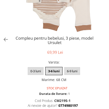
Compleu pentru bebelusi, 3 piese, model
Ursulet
69,99 Lei
Varsta
:
0-3 luni
3-6 luni
6-9 luni
Marime
:
68 CM
STOC EPUIZAT
Durata de livrare:
1
Cod Produs:
CM2195-1
Ai nevoie de ajutor?
0774980197