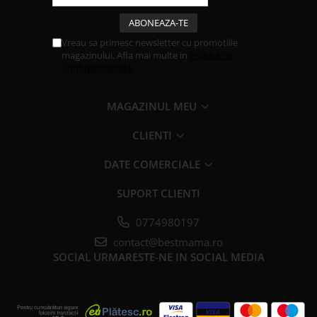
Vreau sa primesc newsletter cu promotiile
magazinului. Afla mai multe in
Politica de
Confidentialitate
MAGAZINUL MEU
CLIENTI
DATE COMERCIALE
SUPORT CLIENTI
0774980197
contact@bestmama.ro
SOCIAL
URMARESTE-NE IN SOCIAL MEDIA