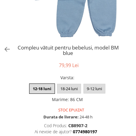
Compleu vătuit pentru bebelusi, model BM
blue
79,99 Lei
Varsta
:
12-18 luni
18-24 luni
9-12 luni
Marime
:
86 CM
STOC EPUIZAT
Durata de livrare:
24-48 h
Cod Produs:
CB8907-2
Ai nevoie de ajutor?
0774980197