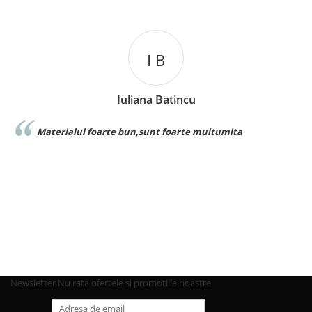
I B
Iuliana Batincu
ialul foarte bun,sunt foarte multumita
Foarte bun
Newsletter
Nu rata ofertele si promotiile noastre