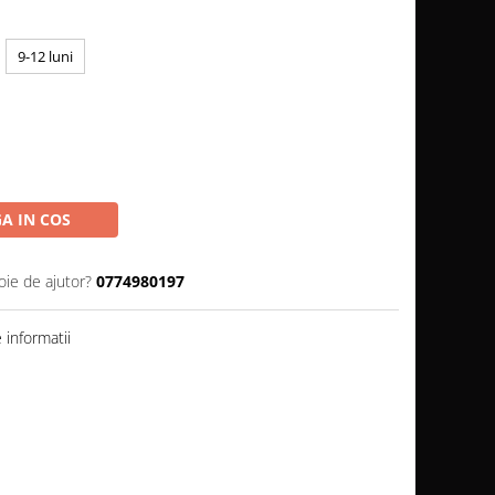
9-12 luni
A IN COS
oie de ajutor?
0774980197
informatii