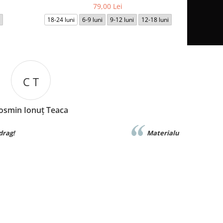
79,00 Lei
18-24 luni
6-9 luni
9-12 luni
12-18 luni
I B
Iuliana Batincu
Materialul foarte bun,sunt foarte multumita
Foarte 