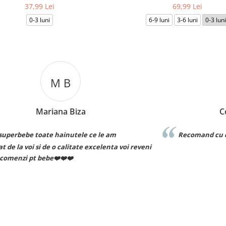
37,99 Lei
69,99 Lei
0-3 luni
6-9 luni
3-6 luni
0-3 luni
C T
Cosmin Ionuț Teaca
Recomand cu drag!
eni