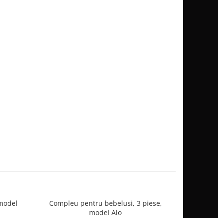
model
Compleu pentru bebelusi, 3 piese,
Set 3 pies
model Alo