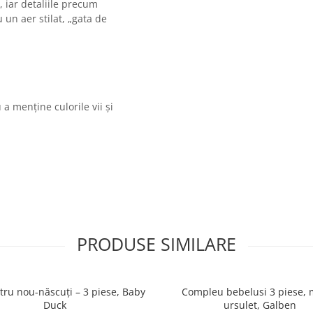
, iar detaliile precum
 un aer stilat, „gata de
 menține culorile vii și
PRODUSE SIMILARE
tru nou-născuți – 3 piese, Baby
Compleu bebelusi 3 piese, 
Duck
ursulet, Galben