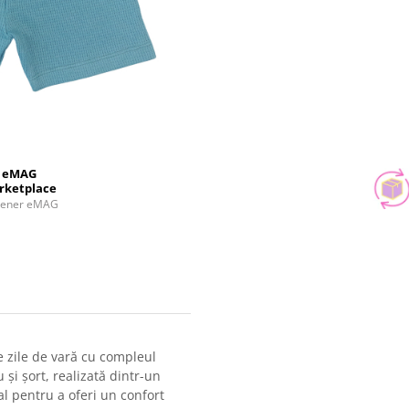
eMAG
rketplace
tener eMAG
e zile de vară cu compleul
i șort, realizată dintr-un
al pentru a oferi un confort