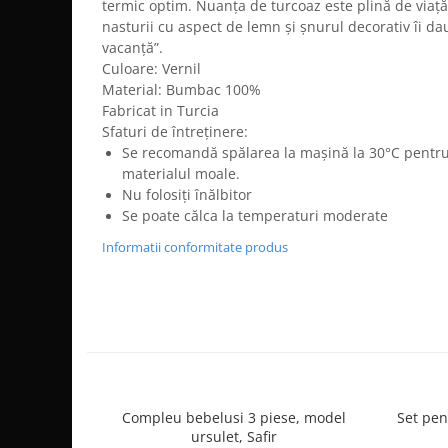
termic optim. Nuanța de turcoaz este plină de viață
nasturii cu aspect de lemn și șnurul decorativ îi dau
vacanță”.
Culoare: Vernil
Material: Bumbac 100%
Fabricat in Turcia
Sfaturi de întreținere:
Se recomandă spălarea la mașină la 30°C pentru a
materialul moale.
Nu folosiți înălbitor
Se poate călca la temperaturi moderate
Informatii conformitate produs
Compleu bebelusi 3 piese, model
Set pen
ursulet, Safir