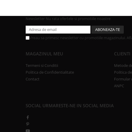
Newsletter
Nu rata ofertele si promotiile noastre
Vreau sa primesc newsletter cu promotiile magazinului. Af
MAGAZINUL MEU
CLIENTI
Termeni si Conditii
Metode de
Politica de Confidentialitate
Politica d
Contact
Formular 
ANPC
SOCIAL
URMARESTE-NE IN SOCIAL MEDIA