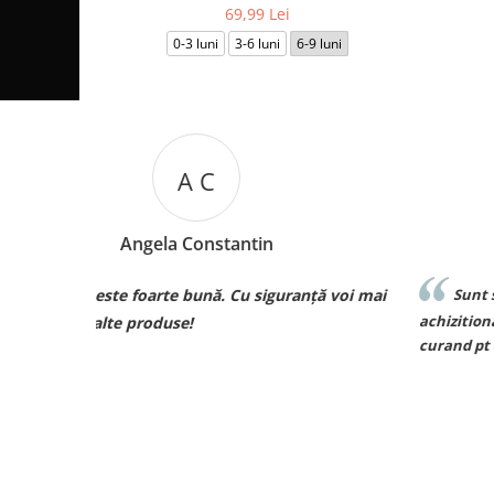
69,99 Lei
0-3 luni
3-6 luni
6-9 luni
M B
Mariana Biza
ță voi mai
Sunt superbebe toate hainutele ce le am
achizitionat de la voi si de o calitate excelenta voi rev
curand pt comenzi pt bebe❤️❤️❤️