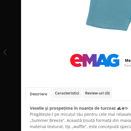
Distribuie
pe
Facebook
Ma
Par
Caracteristici
Review-uri
(0)
Descriere
Veselie și prospețime în nuanțe de turcoaz 🌊☀️✨
Pregătește-l pe micuțul tău pentru cele mai relaxat
„Summer Breeze”. Această ținută formată din maiou ș
material texturat, tip „waffle”, este concepută speci