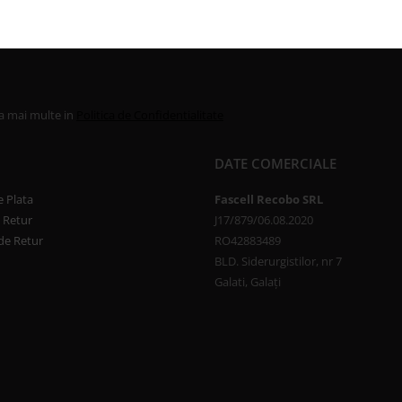
la mai multe in
Politica de Confidentialitate
DATE COMERCIALE
 Plata
Fascell Recobo SRL
e Retur
J17/879/06.08.2020
de Retur
RO42883489
BLD. Siderurgistilor, nr 7
Galati, Galați