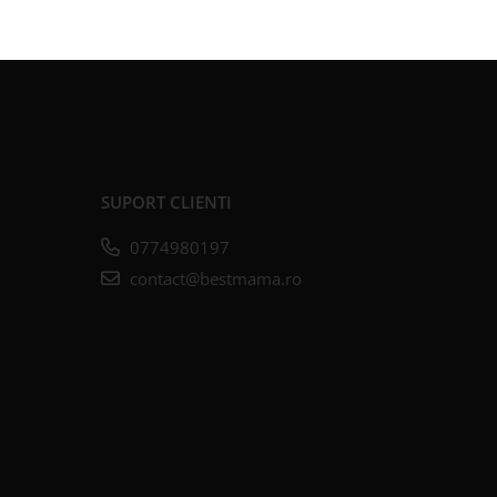
SUPORT CLIENTI
0774980197
contact@bestmama.ro