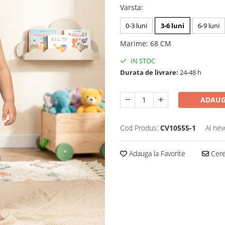
Varsta
:
0-3 luni
3-6 luni
6-9 luni
Marime
:
68 CM
IN STOC
Durata de livrare:
24-48 h
ADAUG
Cod Produs:
CV10555-1
Ai nev
Adauga la Favorite
Cere 