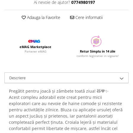
Ai nevoie de ajutor?
0774980197
Adauga la Favorite
Cere informatii
eMAG Marketplace
Retur Simplu in 14 zile
Partener eMAG
conform legislatiei in vigoare!
Descriere
Pregătit pentru joacă și zâmbete toată ziua! 🧸💙✨
Acest compleu adorabil este creat pentru micii
exploratori care au nevoie de haine comode și rezistente
pentru activitățile zilnice. Bluza cu aplicație ursuleț oferă
un aspect jucăuș și prietenos, iar pantalonii asortați
completează perfect ținuta. Croiala lejeră și materialul
confortabil permit libertate de mișcare, astfel încât cel