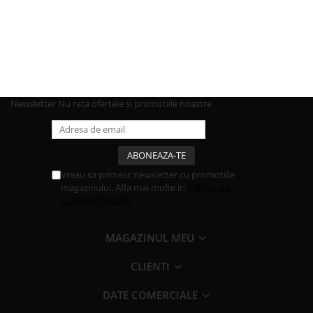
Newsletter
Nu rata ofertele si promotiile noastre
Vreau sa primesc newsletter cu promotiile
magazinului. Afla mai multe in
Politica de
Confidentialitate
MAGAZINUL MEU
CLIENTI
DATE COMERCIALE