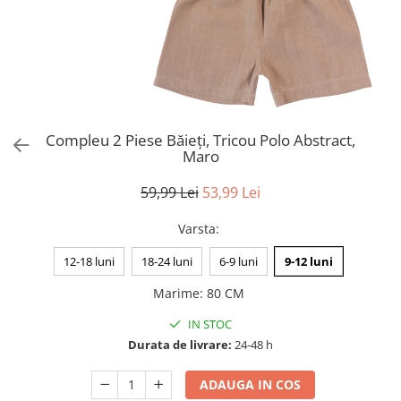
Compleu 2 Piese Băieți, Tricou Polo Abstract,
Maro
59,99 Lei
53,99 Lei
Varsta
:
12-18 luni
18-24 luni
6-9 luni
9-12 luni
Marime
:
80 CM
IN STOC
Durata de livrare:
24-48 h
ADAUGA IN COS