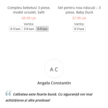
Compleu bebelusi 3 piese,
Set pentru nou-născuți – 3
model ursulet, Safir
piese, Baby Duck
69,99 Lei
37,99 Lei
Varsta:
Varsta:
0-3 luni
3-6 luni
6-9 luni
0-3 luni
A C
Angela Constantin
Calitatea este foarte bună. Cu siguranță voi mai
l
achiziționa și alte produse!
p