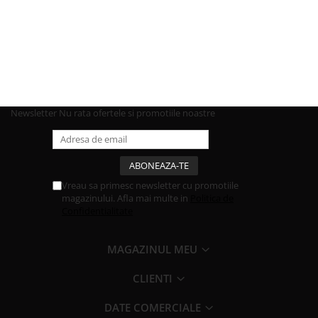
Newsletter
Nu rata ofertele si promotiile noastre
Vreau sa primesc newsletter cu promotiile
magazinului. Afla mai multe in
Politica de
Confidentialitate
MAGAZINUL MEU
CLIENTI
DATE COMERCIALE