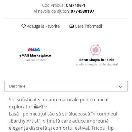
Cod Produs:
CM7196-1
Ai nevoie de ajutor?
0774980197
Adauga la Favorite
Cere informatii
eMAG Marketplace
Retur Simplu in 14 zile
Partener eMAG
conform legislatiei in vigoare!
Descriere
Stil sofisticat și nuanțe naturale pentru micul
explorator 🏜️🎨✨
Lasă-l pe micuțul tău să strălucească în compleul
„Earthy Artist”, o ținută care aduce împreună
eleganța discretă și confortul estival. Tricoul tip