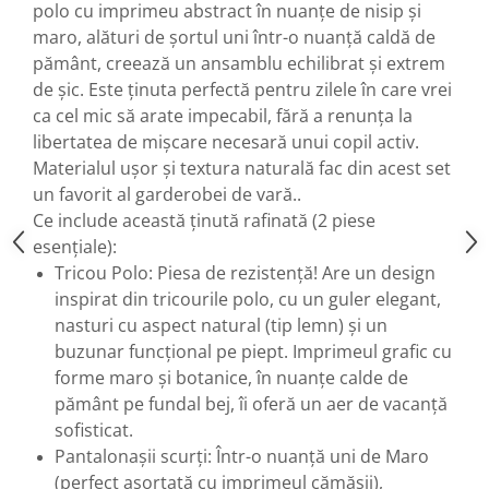
polo cu imprimeu abstract în nuanțe de nisip și
maro, alături de șortul uni într-o nuanță caldă de
pământ, creează un ansamblu echilibrat și extrem
de șic. Este ținuta perfectă pentru zilele în care vrei
ca cel mic să arate impecabil, fără a renunța la
libertatea de mișcare necesară unui copil activ.
Materialul ușor și textura naturală fac din acest set
un favorit al garderobei de vară..
Ce include această ținută rafinată (2 piese
esențiale):
Tricou Polo: Piesa de rezistență! Are un design
inspirat din tricourile polo, cu un guler elegant,
nasturi cu aspect natural (tip lemn) și un
buzunar funcțional pe piept. Imprimeul grafic cu
forme maro și botanice, în nuanțe calde de
pământ pe fundal bej, îi oferă un aer de vacanță
sofisticat.
Pantalonașii scurți: Într-o nuanță uni de Maro
(perfect asortată cu imprimeul cămășii),