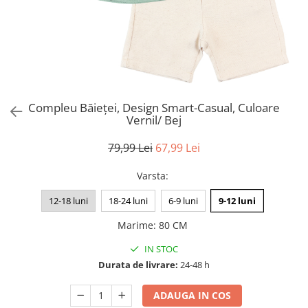
Compleu Băieței, Design Smart-Casual, Culoare
Vernil/ Bej
79,99 Lei
67,99 Lei
Varsta
:
12-18 luni
18-24 luni
6-9 luni
9-12 luni
Marime
:
80 CM
IN STOC
Durata de livrare:
24-48 h
ADAUGA IN COS