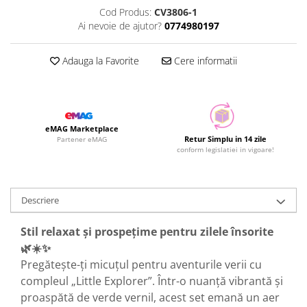
Cod Produs:
CV3806-1
Ai nevoie de ajutor?
0774980197
Adauga la Favorite
Cere informatii
eMAG Marketplace
Retur Simplu in 14 zile
Partener eMAG
conform legislatiei in vigoare!
Descriere
Stil relaxat și prospețime pentru zilele însorite
🌿☀️✨
Pregătește-ți micuțul pentru aventurile verii cu
compleul „Little Explorer”. Într-o nuanță vibrantă și
proaspătă de verde vernil, acest set emană un aer