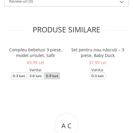
Review-uri
(0)
PRODUSE SIMILARE
Compleu bebelusi 3 piese,
Set pentru nou-născuți – 3
model ursulet, Safir
piese, Baby Duck
69,99 Lei
37,99 Lei
Varsta:
Varsta:
0-3 luni
3-6 luni
6-9 luni
0-3 luni
A C