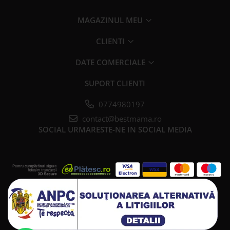
MAGAZINUL MEU
CLIENTI
DATE COMERCIALE
SUPORT CLIENTI
0774980197
contact@bestmama.ro
SOCIAL
URMARESTE-NE IN SOCIAL MEDIA