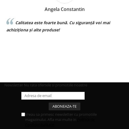
Angela Constantin
Calitatea este foarte bună. Cu siguranță voi mai
l
achiziționa și alte produse!
p
Newsletter
Nu rata ofertele si promotiile noastre
Vreau sa primesc newsletter cu promotiile
magazinului. Afla mai multe in
Politica de
Confidentialitate