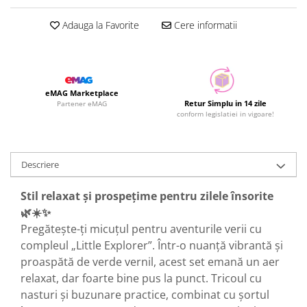
Adauga la Favorite
Cere informatii
eMAG Marketplace
Retur Simplu in 14 zile
Partener eMAG
conform legislatiei in vigoare!
Descriere
Stil relaxat și prospețime pentru zilele însorite
🌿☀️✨
Pregătește-ți micuțul pentru aventurile verii cu
compleul „Little Explorer”. Într-o nuanță vibrantă și
proaspătă de verde vernil, acest set emană un aer
relaxat, dar foarte bine pus la punct. Tricoul cu
nasturi și buzunare practice, combinat cu șortul