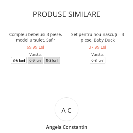
PRODUSE SIMILARE
Compleu bebelusi 3 piese,
Set pentru nou-născuți – 3
model ursulet, Safir
piese, Baby Duck
69,99 Lei
37,99 Lei
Varsta:
Varsta:
3-6 luni
6-9 luni
0-3 luni
0-3 luni
A C
Angela Constantin