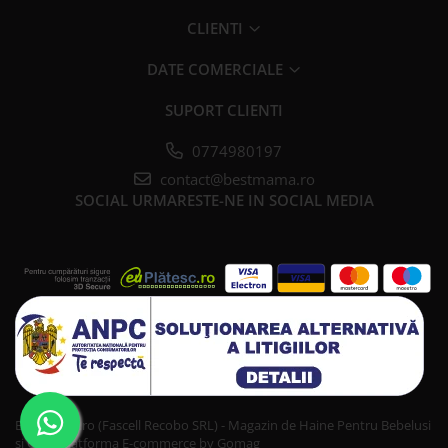
CLIENTI
DATE COMERCIALE
SUPORT CLIENTI
0774980197
contact@bestmama.ro
SOCIAL
URMARESTE-NE IN SOCIAL MEDIA
Bestmama.ro (Fascell Recobo SRL) - Magazin de Haine Pentru Bebelusi
si Copii
Platforma E-commerce by Gomag