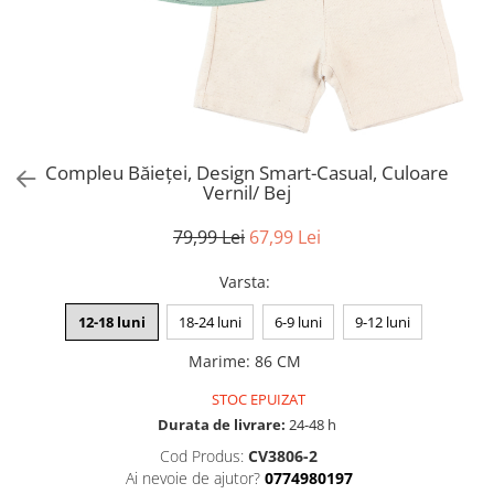
Compleu Băieței, Design Smart-Casual, Culoare
Vernil/ Bej
79,99 Lei
67,99 Lei
Varsta
:
12-18 luni
18-24 luni
6-9 luni
9-12 luni
Marime
:
86 CM
STOC EPUIZAT
Durata de livrare:
24-48 h
Cod Produs:
CV3806-2
Ai nevoie de ajutor?
0774980197