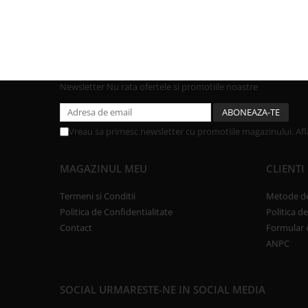
Newsletter
Nu rata ofertele si promotiile noastre
Vreau sa primesc newsletter cu promotiile magazinului. Af
MAGAZINUL MEU
CLIENTI
Termeni si Conditii
Metode de
Politica de Confidentialitate
Politica d
Contact
Formular 
ANPC
SOCIAL
URMARESTE-NE IN SOCIAL MEDIA