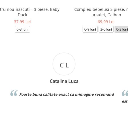
tru nou-născuți – 3 piese, Baby
Compleu bebelusi 3 piese, 
Duck
ursulet, Galben
37,99 Lei
69,99 Lei
0-3 luni
6-9 luni
3-6 luni
0-3 luni
D D
Denisa Dumitru
and
Foarte frumos! Este exact ca in poza si materialul
este bun