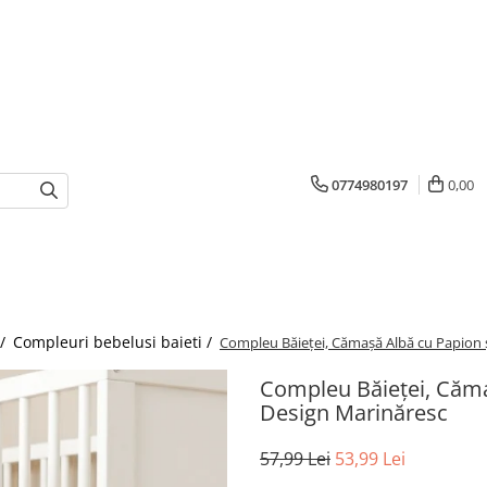
0774980197
0,00
 /
Compleuri bebelusi baieti /
Compleu Băieței, Cămașă Albă cu Papion ș
Compleu Băieței, Căma
Design Marinăresc
57,99 Lei
53,99 Lei