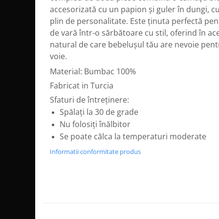
accesorizată cu un papion și guler în dungi, cu
plin de personalitate. Este ținuta perfectă pen
de vară într-o sărbătoare cu stil, oferind în ac
natural de care bebelușul tău are nevoie pent
voie.
Material: Bumbac 100%
Fabricat in Turcia
Sfaturi de întreținere:
Spălați la 30 de grade
Nu folosiți înălbitor
Se poate călca la temperaturi moderate
Informatii conformitate produs