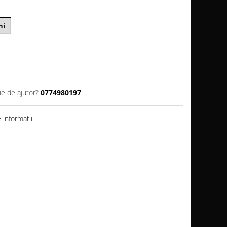
ni
ie de ajutor?
0774980197
informatii