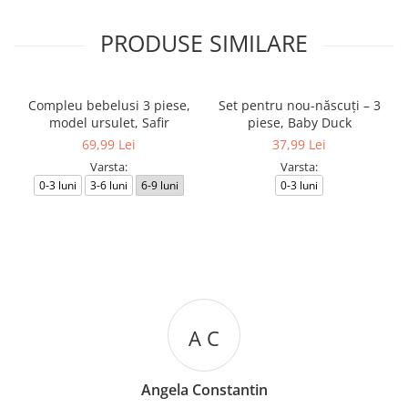
PRODUSE SIMILARE
Compleu bebelusi 3 piese,
Set pentru nou-născuți – 3
model ursulet, Safir
piese, Baby Duck
69,99 Lei
37,99 Lei
Varsta:
Varsta:
0-3 luni
3-6 luni
6-9 luni
0-3 luni
A C
Angela Constantin