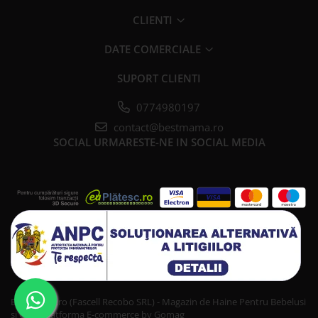
CLIENTI
DATE COMERCIALE
SUPORT CLIENTI
0774980197
contact@bestmama.ro
SOCIAL
URMARESTE-NE IN SOCIAL MEDIA
Bestmama.ro (Fascell Recobo SRL) - Magazin de Haine Pentru Bebelusi
si Copii
Platforma E-commerce by Gomag