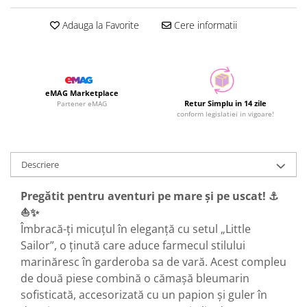
Adauga la Favorite
Cere informatii
eMAG Marketplace
Retur Simplu in 14 zile
Partener eMAG
conform legislatiei in vigoare!
Descriere
Pregătit pentru aventuri pe mare și pe uscat! ⚓
⛵✨
Îmbracă-ți micuțul în eleganță cu setul „Little
Sailor”, o ținută care aduce farmecul stilului
marinăresc în garderoba sa de vară. Acest compleu
de două piese combină o cămașă bleumarin
sofisticată, accesorizată cu un papion și guler în