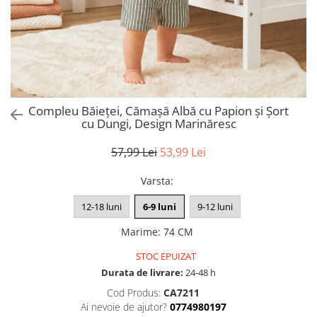
Compleu Băieței, Cămașă Albă cu Papion și Șort
cu Dungi, Design Marinăresc
57,99 Lei
53,99 Lei
Varsta
:
12-18 luni
6-9 luni
9-12 luni
Marime
:
74 CM
STOC EPUIZAT
Durata de livrare:
24-48 h
Cod Produs:
CA7211
Ai nevoie de ajutor?
0774980197