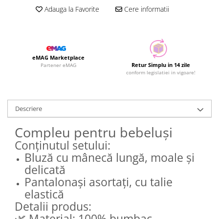
Adauga la Favorite
Cere informatii
eMAG Marketplace
Retur Simplu in 14 zile
Partener eMAG
conform legislatiei in vigoare!
Descriere
Compleu pentru bebeluși
Conținutul setului:
Bluză cu mânecă lungă, moale și
delicată
Pantalonași asortați, cu talie
elastică
Detalii produs:
🌿 Material: 100% bumbac