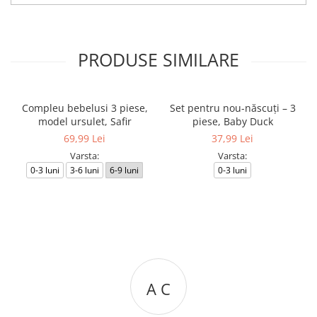
PRODUSE SIMILARE
Compleu bebelusi 3 piese,
Set pentru nou-născuți – 3
model ursulet, Safir
piese, Baby Duck
69,99 Lei
37,99 Lei
Varsta:
Varsta:
0-3 luni
3-6 luni
6-9 luni
0-3 luni
A C