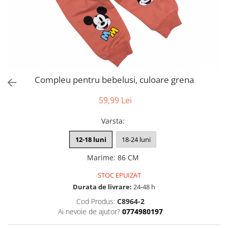
Compleu pentru bebelusi, culoare grena
59,99 Lei
Varsta
:
12-18 luni
18-24 luni
Marime
:
86 CM
STOC EPUIZAT
Durata de livrare:
24-48 h
Cod Produs:
C8964-2
Ai nevoie de ajutor?
0774980197