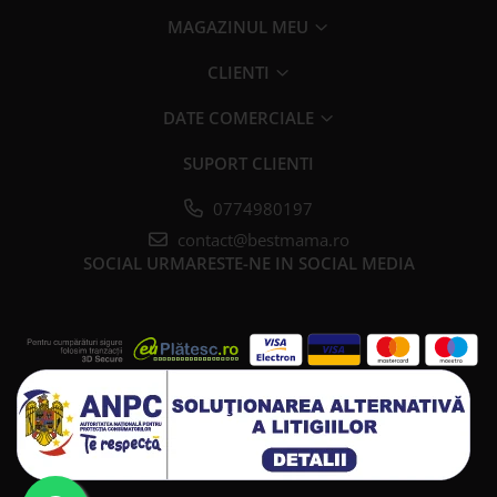
MAGAZINUL MEU
CLIENTI
DATE COMERCIALE
SUPORT CLIENTI
0774980197
contact@bestmama.ro
SOCIAL
URMARESTE-NE IN SOCIAL MEDIA