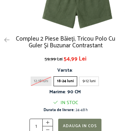
Compleu 2 Piese Băieți, Tricou Polo Cu
Guler Și Buzunar Contrastant
54,99 Lei
59,99 Lei
Varsta
:
12-18 luni
18-24 luni
9-12 luni
Marime
:
90 CM
IN STOC
Durata de livrare:
24-48 h
ADAUGA IN COS