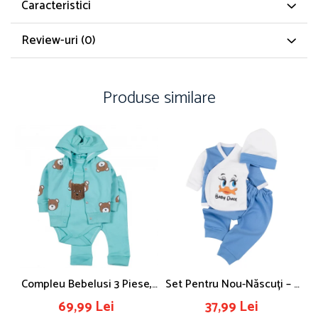
Caracteristici
Review-uri
(0)
Produse similare
Compleu Bebelusi 3 Piese,
Set Pentru Nou-Născuți – 3
C
Model Ursulet, Safir
Piese, Baby Duck
69,99 Lei
37,99 Lei