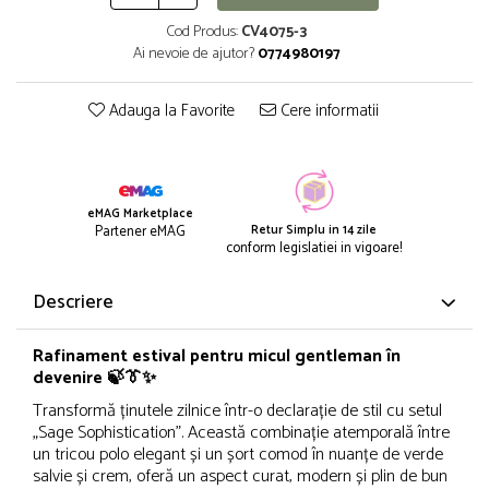
Cod Produs:
CV4075-3
Ai nevoie de ajutor?
0774980197
Adauga la Favorite
Cere informatii
eMAG Marketplace
Retur Simplu in 14 zile
Partener eMAG
conform legislatiei in vigoare!
Descriere
Rafinament estival pentru micul gentleman în
devenire 🍃👔✨
Transformă ținutele zilnice într-o declarație de stil cu setul
„Sage Sophistication”. Această combinație atemporală între
un tricou polo elegant și un șort comod în nuanțe de verde
salvie și crem, oferă un aspect curat, modern și plin de bun