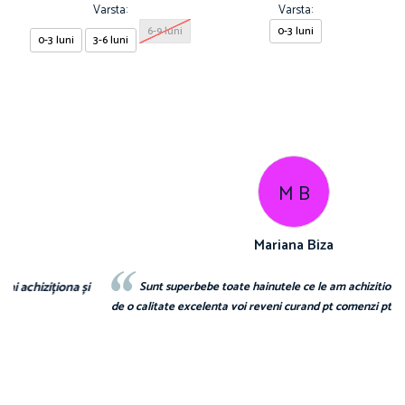
Varsta:
Varsta:
6-9 luni
0-3 luni
0-3 luni
3-6 luni
M B
Mariana Biza
Sunt superbebe toate hainutele ce le am achizitionat de la voi si
de o calitate excelenta voi reveni curand pt comenzi pt bebe❤️❤️❤️