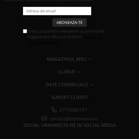
Vreau sa primesc newsletter cu promotiile
magazinului. Afla mai multe in
Politica de
Confidentialitate
MAGAZINUL MEU
CLIENTI
DATE COMERCIALE
SUPORT CLIENTI
0774980197
contact@bestmama.ro
SOCIAL
URMARESTE-NE IN SOCIAL MEDIA