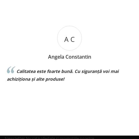
A C
Angela Constantin
Calitatea este foarte bună. Cu siguranță voi mai
l
achiziționa și alte produse!
p
Newsletter
Nu rata ofertele si promotiile noastre