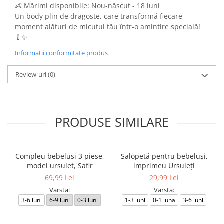
👶 Mărimi disponibile: Nou-născut - 18 luni
Un body plin de dragoste, care transformă fiecare
moment alături de micuțul tău într-o amintire specială!
🍼✨
Informatii conformitate produs
Review-uri
(0)
PRODUSE SIMILARE
Compleu bebelusi 3 piese,
Salopetă pentru bebeluși,
model ursulet, Safir
imprimeu Ursuleți
69,99 Lei
29,99 Lei
Varsta:
Varsta:
3-6 luni
6-9 luni
0-3 luni
1-3 luni
0-1 luna
3-6 luni