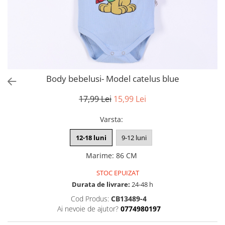
Body bebelusi- Model catelus blue
17,99 Lei
15,99 Lei
Varsta
:
12-18 luni
9-12 luni
Marime
:
86 CM
STOC EPUIZAT
Durata de livrare:
24-48 h
Cod Produs:
CB13489-4
Ai nevoie de ajutor?
0774980197