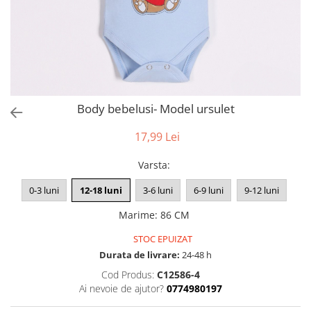
Body bebelusi- Model ursulet
17,99 Lei
Varsta
:
0-3 luni
12-18 luni
3-6 luni
6-9 luni
9-12 luni
Marime
:
86 CM
STOC EPUIZAT
Durata de livrare:
24-48 h
Cod Produs:
C12586-4
Ai nevoie de ajutor?
0774980197