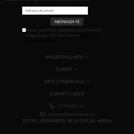
Vreau sa primesc newsletter cu promotiile
magazinului. Afla mai multe in
Politica de
Confidentialitate
MAGAZINUL MEU
CLIENTI
DATE COMERCIALE
SUPORT CLIENTI
0774980197
contact@bestmama.ro
SOCIAL
URMARESTE-NE IN SOCIAL MEDIA