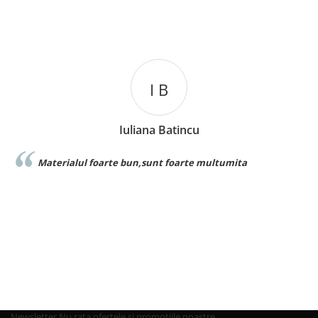
I B
Iuliana Batincu
Materialul foarte bun,sunt foarte multumita
Newsletter
Nu rata ofertele si promotiile noastre