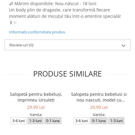
👶 Mărimi disponibile: Nou-născut - 18 luni
Un body plin de dragoste, care transformă fiecare
moment alături de micuțul tău într-o amintire specială!
🍼✨
Informatii conformitate produs
Review-uri
(0)
PRODUSE SIMILARE
Salopetă pentru bebeluși,
Salopeta pentru bebelusi si
imprimeu Ursuleți
nou nascuti, model cu
Ursuleti
29,99 Lei
29,99 Lei
Varsta:
Varsta:
3-6 luni
1-3 luni
0-1 luna
3-6 luni
0-1 luna
1-3 luni