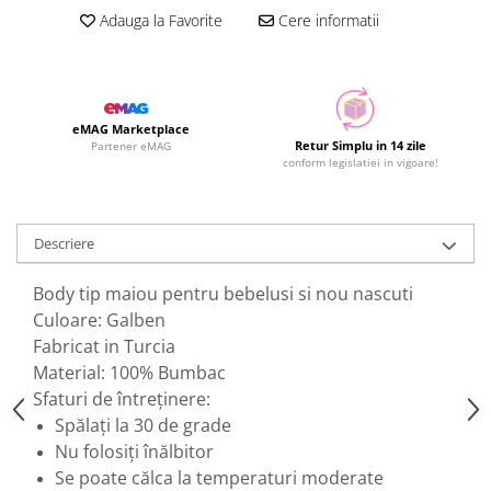
Adauga la Favorite
Cere informatii
eMAG Marketplace
Retur Simplu in 14 zile
Partener eMAG
conform legislatiei in vigoare!
Descriere
Body tip maiou pentru bebelusi si nou nascuti
Culoare: Galben
Fabricat in Turcia
Material: 100% Bumbac
Sfaturi de întreținere:
Spălați la 30 de grade
Nu folosiți înălbitor
Se poate călca la temperaturi moderate