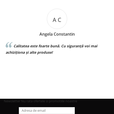
A C
Angela Constantin
Calitatea este foarte bună. Cu siguranță voi mai
l
achiziționa și alte produse!
p
Newsletter
Nu rata ofertele si promotiile noastre