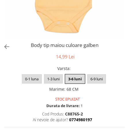
Body tip maiou culoare galben
14,99 Lei
Varsta
:
0-1 luna
1-3 luni
3-6 luni
6-9 luni
Marime
:
68 CM
STOC EPUIZAT
Durata de livrare:
1
Cod Produs:
C88765-2
Ai nevoie de ajutor?
0774980197