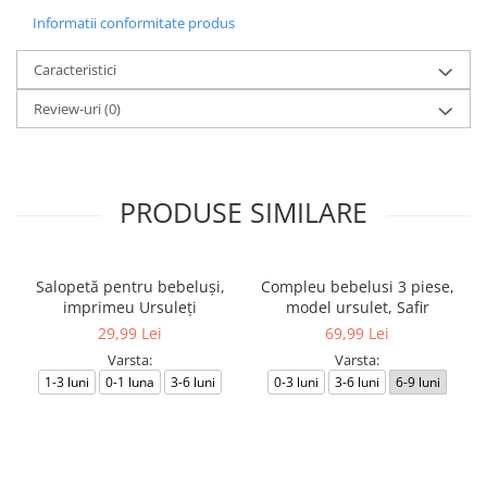
Informatii conformitate produs
Caracteristici
Review-uri
(0)
PRODUSE SIMILARE
Salopetă pentru bebeluși,
Compleu bebelusi 3 piese,
imprimeu Ursuleți
model ursulet, Safir
29,99 Lei
69,99 Lei
Varsta:
Varsta:
1-3 luni
0-1 luna
3-6 luni
0-3 luni
3-6 luni
6-9 luni