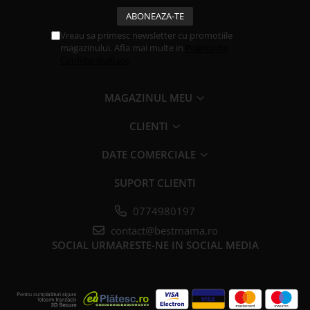
Vreau sa primesc newsletter cu promotiile
magazinului. Afla mai multe in
Politica de
Confidentialitate
MAGAZINUL MEU
CLIENTI
DATE COMERCIALE
SUPORT CLIENTI
0774980197
contact@bestmama.ro
SOCIAL
URMARESTE-NE IN SOCIAL MEDIA