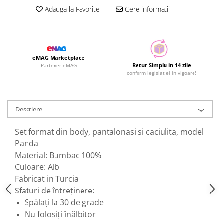
Adauga la Favorite
Cere informatii
eMAG Marketplace
Retur Simplu in 14 zile
Partener eMAG
conform legislatiei in vigoare!
Descriere
Set format din body, pantalonasi si caciulita, model
Panda
Material: Bumbac 100%
Culoare: Alb
Fabricat in Turcia
Sfaturi de întreținere:
Spălați la 30 de grade
Nu folosiți înălbitor