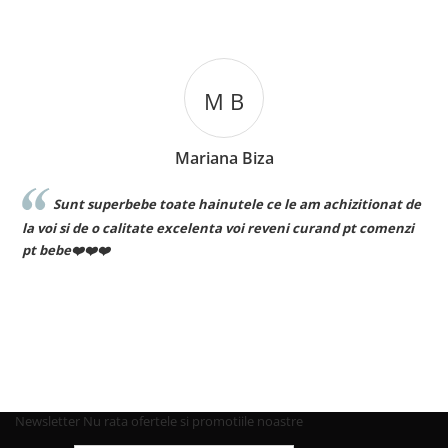
M B
Mariana Biza
Sunt superbebe toate hainutele ce le am achizitionat de
la voi si de o calitate excelenta voi reveni curand pt comenzi
pt bebe❤️❤️❤️
Newsletter
Nu rata ofertele si promotiile noastre