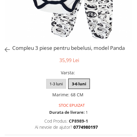
Compleu 3 piese pentru bebelusi, model Panda
35,99 Lei
Varsta
:
1-3 luni
3-6 luni
Marime
:
68 CM
STOC EPUIZAT
Durata de livrare:
1
Cod Produs:
CP8989-1
Ai nevoie de ajutor?
0774980197