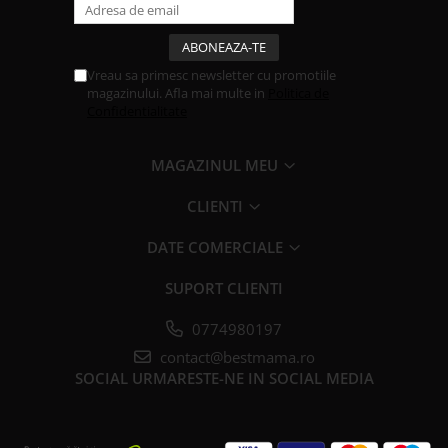
Vreau sa primesc newsletter cu promotiile
magazinului. Afla mai multe in
Politica de
Confidentialitate
MAGAZINUL MEU
CLIENTI
DATE COMERCIALE
SUPORT CLIENTI
0774980197
contact@bestmama.ro
SOCIAL
URMARESTE-NE IN SOCIAL MEDIA