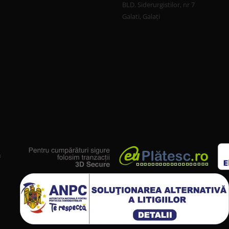
BLD. Siderurgistilor, nr 7
Galati, Galați
u