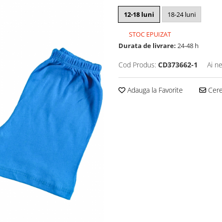
12-18 luni
18-24 luni
STOC EPUIZAT
Durata de livrare:
24-48 h
Cod Produs:
CD373662-1
Ai n
Adauga la Favorite
Cere 