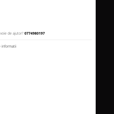
evoie de ajutor?
0774980197
informatii