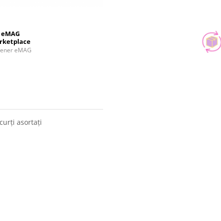
eMAG
rketplace
tener eMAG
curți asortați