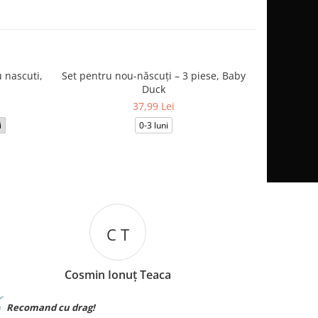
 nascuti,
Set pentru nou-născuți – 3 piese, Baby
Salopetă
Duck
37,99 Lei
i
0-3 luni
3-6
C T
Cosmin Ionuț Teaca
Recomand cu drag!
Materia