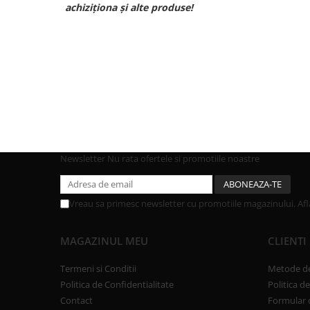
achiziționa și alte produse!
Newsletter
Nu rata ofertele si promotiile noastre
Vreau sa primesc newsletter cu promotiile magazinului. Af
MAGAZINUL MEU
CLIENTI
Termeni si Conditii
Metode de
Politica de Confidentialitate
Politica d
Contact
Formular 