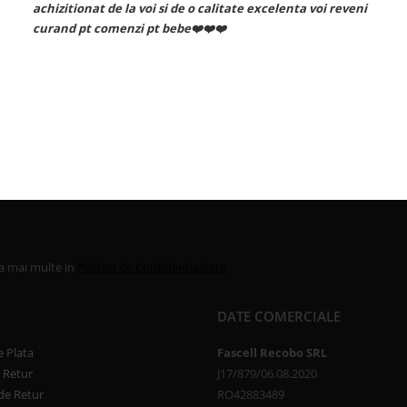
achizitionat de la voi si de o calitate excelenta voi reveni
curand pt comenzi pt bebe❤️❤️❤️
la mai multe in
Politica de Confidentialitate
DATE COMERCIALE
 Plata
Fascell Recobo SRL
e Retur
J17/879/06.08.2020
de Retur
RO42883489