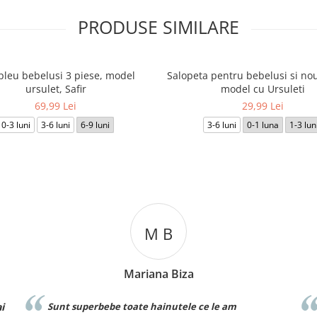
PRODUSE SIMILARE
leu bebelusi 3 piese, model
Salopeta pentru bebelusi si nou
ursulet, Safir
model cu Ursuleti
69,99 Lei
29,99 Lei
0-3 luni
3-6 luni
6-9 luni
3-6 luni
0-1 luna
1-3 lun
M B
Mariana Biza
i
Sunt superbebe toate hainutele ce le am