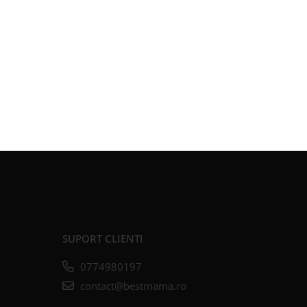
SUPORT CLIENTI
0774980197
contact@bestmama.ro