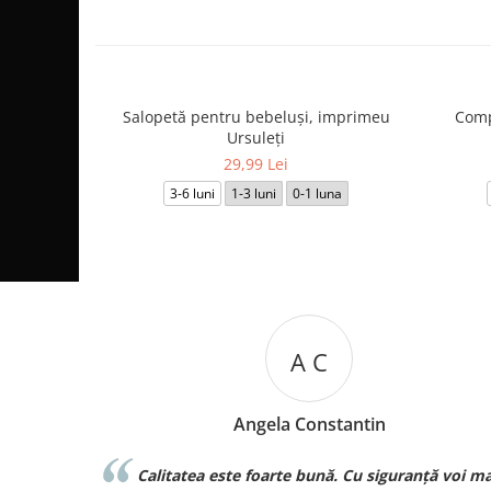
Salopetă pentru bebeluși, imprimeu
Comp
Ursuleți
29,99 Lei
3-6 luni
1-3 luni
0-1 luna
A C
Angela Constantin
tii!!
Calitatea este foarte bună. Cu siguranță voi ma