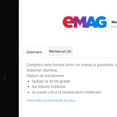
Distribuie
pe
Facebook
Ma
Par
Review-uri
(0)
Descriere
Compleul este format dintr-un maiou și pantaloni s
Material: Bumbac
Sfaturi de întreținere:
Spălați la 30 de grade
Nu folosiți înălbitor
Se poate călca la temperaturi moderate
Informatii conformitate produs