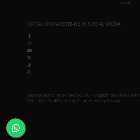
ANPC
SOCIAL
URMARESTE-NE IN SOCIAL MEDIA
Bestmama.ro (Fascell Recobo SRL) - Magazin de Haine Pentr
Bebelusi si Copii
Platforma E-commerce by Gomag