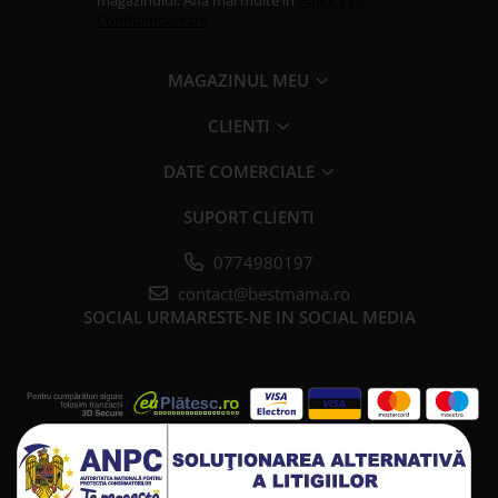
magazinului. Afla mai multe in
Politica de
Confidentialitate
MAGAZINUL MEU
CLIENTI
DATE COMERCIALE
SUPORT CLIENTI
0774980197
contact@bestmama.ro
SOCIAL
URMARESTE-NE IN SOCIAL MEDIA