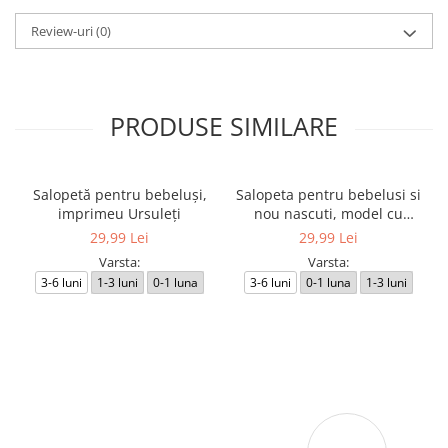
Review-uri
(0)
PRODUSE SIMILARE
Salopetă pentru bebeluși,
Salopeta pentru bebelusi si
imprimeu Ursuleți
nou nascuti, model cu
Ursuleti
29,99 Lei
29,99 Lei
Varsta:
Varsta:
3-6 luni
1-3 luni
0-1 luna
3-6 luni
0-1 luna
1-3 luni