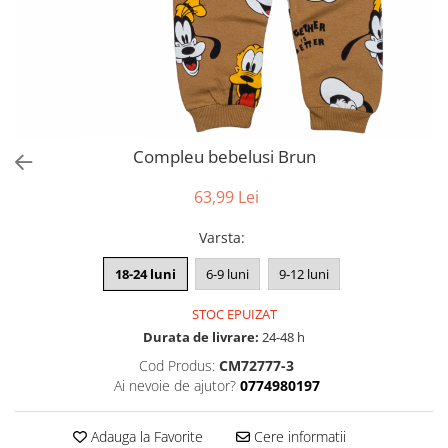
Compleu bebelusi Brun
63,99 Lei
Varsta
:
18-24 luni
6-9 luni
9-12 luni
STOC EPUIZAT
Durata de livrare:
24-48 h
Cod Produs:
CM72777-3
Ai nevoie de ajutor?
0774980197
Adauga la Favorite
Cere informatii