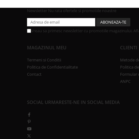
Newsletter
Nu rata ofertele si promotiile noastre
Vreau sa primesc newsletter cu promotiile magazinului. Af
MAGAZINUL MEU
CLIENTI
Termeni si Conditii
Metode de
Politica de Confidentialitate
Politica d
Contact
Formular 
ANPC
SOCIAL
URMARESTE-NE IN SOCIAL MEDIA