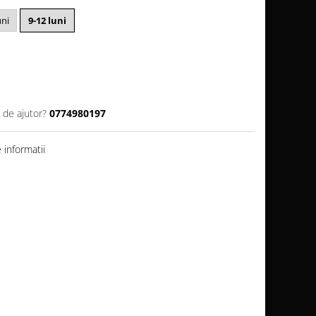
uni
9-12 luni
 de ajutor?
0774980197
informatii