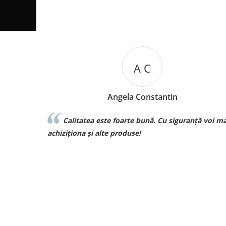
M B
Mariana Biza
uranță voi mai
Sunt superbebe toate hainutele ce le am
achizitionat de la voi si de o calitate excelenta vo
curand pt comenzi pt bebe❤️❤️❤️