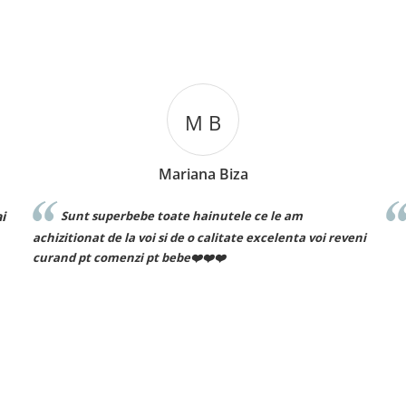
C T
Cosmin Ionuț Teaca
Recomand cu drag!
i reveni