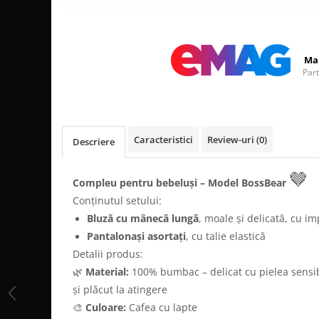
Distribuie
pe
Facebook
Ma
Par
Caracteristici
Review-uri
(0)
Descriere
🤎
Compleu pentru bebeluși – Model BossBear
Conținutul setului:
Bluză cu mânecă lungă
, moale și delicată, cu i
Pantalonași asortați
, cu talie elastică
Detalii produs:
🌿
Material:
100% bumbac – delicat cu pielea sensibi
și plăcut la atingere
🎨
Culoare:
Cafea cu lapte