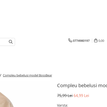
0774980197
0,00
 /
Compleu bebelusi model BossBear
Compleu bebelusi mo
75,99 Lei
64,99 Lei
Varsta
: