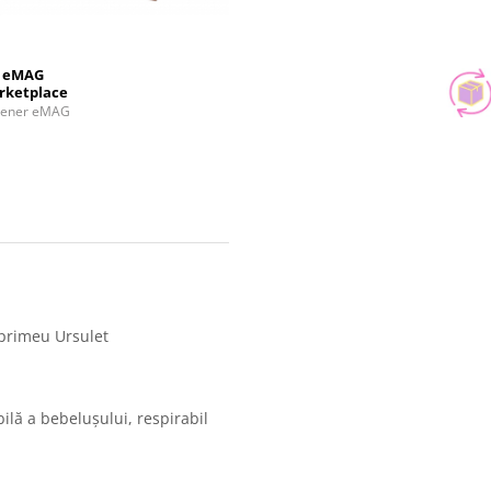
eMAG
rketplace
tener eMAG
mprimeu Ursulet
lă a bebelușului, respirabil