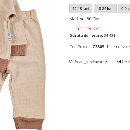
12-18 luni
18-24 luni
6-9 l
Marime
:
80 CM
STOC EPUIZAT
Durata de livrare:
24-48 h
Cod Produs:
C3805-1
Ai nevoie
Adauga la Favorite
Cere 