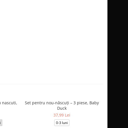
 nascuti,
Set pentru nou-născuți – 3 piese, Baby
Salopetă
Duck
37,99 Lei
i
0-3 luni
3-6