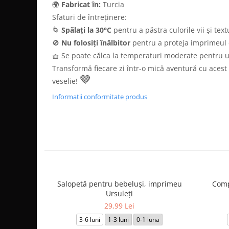
🌍
Fabricat în:
Turcia
Sfaturi de întreținere:
🌀
Spălați la 30°C
pentru a păstra culorile vii și tex
🚫
Nu folosiți înălbitor
pentru a proteja imprimeul 
🧺 Se poate călca la temperaturi moderate pentru 
Transformă fiecare zi într-o mică aventură cu acest
🤎
veselie!
Informatii conformitate produs
Salopetă pentru bebeluși, imprimeu
Comp
Ursuleți
29,99 Lei
3-6 luni
1-3 luni
0-1 luna