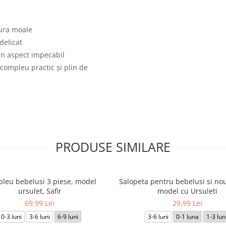
tura moale
delicat
un aspect impecabil
 compleu practic și plin de
PRODUSE SIMILARE
leu bebelusi 3 piese, model
Salopeta pentru bebelusi si nou
ursulet, Safir
model cu Ursuleti
69,99 Lei
29,99 Lei
0-3 luni
3-6 luni
6-9 luni
3-6 luni
0-1 luna
1-3 lun