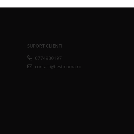
SUPORT CLIENTI
0774980197
contact@bestmama.ro